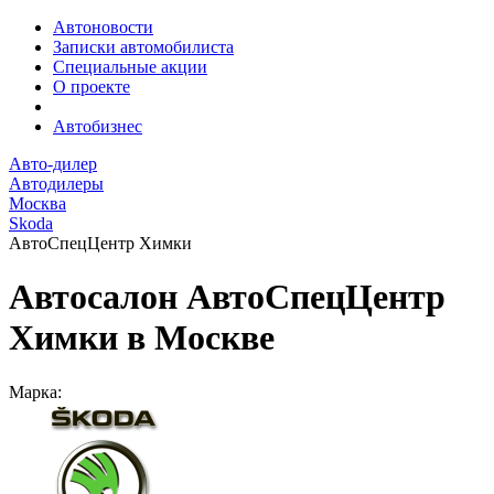
Автоновости
Записки автомобилиста
Специальные акции
О проекте
Автобизнес
Авто-дилер
Автодилеры
Москва
Skoda
АвтоСпецЦентр Химки
Автосалон АвтоСпецЦентр
Химки в Москве
Марка: