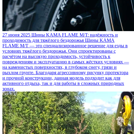
27 июня 2025
Шины KAMA FLAME M/T: надёжность и
проходимость для тяжёлого бездорожья
Шины KAMA
FLAME M/T — это специализированное решение для езды в
условиях тяжёлого бездорожья. Они спроектированы с
расчётом на высокую проходимость, устойчивость к
повреждениям и эксплуатацию в самых жёстких условиях —
на каменистых поверхностях, в глубоком снегу, грязи и
рыхлом грунте. Благодаря агрессивному рисунку протектора
и прочной конструкции, данная модель подходит как для
активного отдыха, так и для работы в сложных природных
зонах.