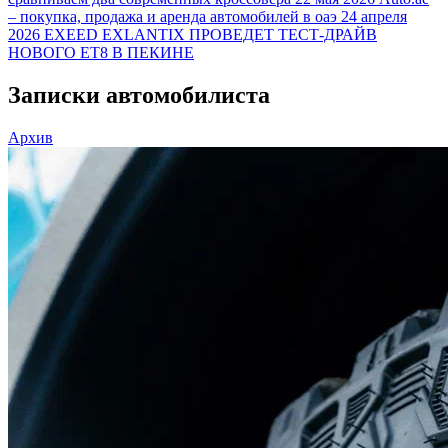
– покупка, продажа и аренда автомобилей в оаэ
24 апреля
2026
EXEED EXLANTIX ПРОВЕДЕТ ТЕСТ-ДРАЙВ
НОВОГО ET8 В ПЕКИНЕ
Записки автомобилиста
Архив