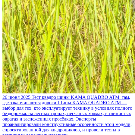
26 июня 2025
Тест квадро шины KAMA QUADRO ATM: там,
где заканчиваются дороги
Шины KAMA QUADRO ATM —
выбор для тех, кто эксплуатирует технику в условиях полного
бездорожья: на лесных тропах, песчаных холмах, в глинистых
оврагах и заснеженных просёлках. Эксперты
проанализировали конструктивные особенности этой модели,
спроектированной для квадроциклов, и провели тесты в