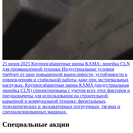
25 июня 2025
Крупногабаритные шины КАМА: линейка CLN
для промышленной техники
Индустриальные условия
требуют от шин повышенной выносливости, устойчивости к
повреждениям и стабильной работы даже при экстремальных
нагрузках. Крупногабаритные шины КАМА (индустриальная
линейка CLN) спроектированы с учетом всех этих факторов и
предназначены для использования на строительной,
карьерной и коммунальной технике: фронтальных,
телескопических и экскаваторных погрузчиках, тягачах и
специализированных машинах.
Специальные акции