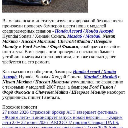
В американском институте изучения дорожной безопасности
произвели проверку бамперов шести новых моделей
среднразмерных седанов -
Honda Accord / Хонда Аккорд
,
Hyundai Sonata / Хендай Соната,
Mazda6 / Мазда6
,
Nissan
Maxima / Ниссан Максима
,
Chevrolet Malibu / Шевроле
Малибу
и
Ford Fusion / Форд Фьюжн
, сообщается на сайте
института. В исследовании проверяли насколько бампер
устойчив к мелким столкновениям, а также сколько денег
требуется на его ремонт.
Как сказано в сообщении, бамперы
Honda Accord / Хонда
Аккорд
, Hyundai Sonata / Хендай Соната,
Mazda6 / Мазда6
и
Nissan Maxima / Ниссан Максима
улучшились по сравнению
с таковыми у моделей 2007 года, а бамперы
Ford Fusion /
Форд Фьюжн
и
Chevrolet Malibu / Шевроле Малибу
наоборот
ухудшились, пишет Газета.ru.
Похожие новости
27 июля 2026
Страховой брокер АСТ завершает фестиваль
«Жарим лето» и анонсирует запуск новой версии — «Жарим
лето 2.0»
22 июня 2026
JAECOO J7 против Changan UNI-S:
сравниваем два современных кроссовера
22 мая 2026
Auto.ae