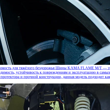
ость для тяжёлого бездорожья
Шины KAMA FLAME M/T — это с
димость, устойчивость к повреждениям и эксплуатацию в самых
у протектора и прочной конструкции, данная модель подходит ка