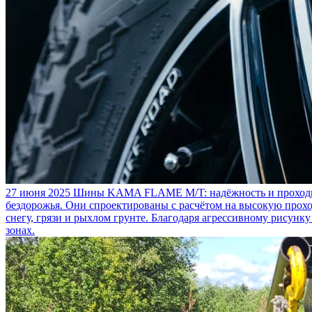
27 июня 2025
Шины KAMA FLAME M/T: надёжность и проходим
бездорожья. Они спроектированы с расчётом на высокую прохо
снегу, грязи и рыхлом грунте. Благодаря агрессивному рисунк
зонах.