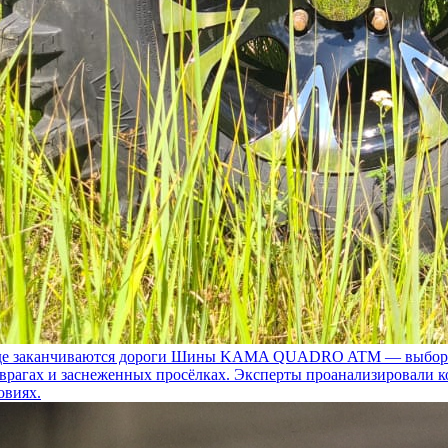
 заканчиваются дороги
Шины KAMA QUADRO ATM — выбор для т
 оврагах и заснеженных просёлках. Эксперты проанализировали 
овиях.