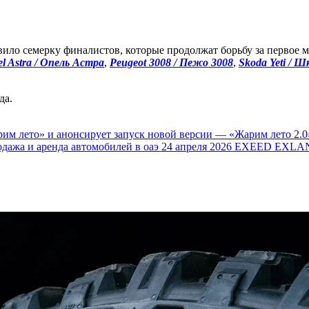
ило семерку финалистов, которые продолжат борьбу за первое 
l Astra / Опель Астра
,
Peugeot 3008 / Пежо 3008
,
Skoda Yeti / 
да.
им лето» и анонсирует запуск новой версии — «Жарим лето 2.0
одажа и аренда автомобилей в оаэ
24 апреля 2026
EXEED EXLAN