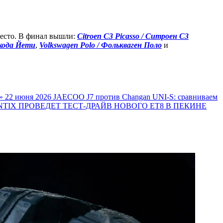
место. В финал вышли:
Citroen C3 Picasso / Ситроен C3
Шкода Йети
,
Volkswagen Polo / Фолькваген Поло
и
»
22 июня 2026
JAECOO J7 против Changan UNI-S: сравниваем
TIX ПРОВЕДЕТ ТЕСТ-ДРАЙВ НОВОГО ET8 В ПЕКИНЕ