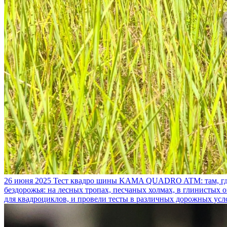
26 июня 2025
Тест квадро шины KAMA QUADRO ATM: там, где
бездорожья: на лесных тропах, песчаных холмах, в глинистых
для квадроциклов, и провели тесты в различных дорожных усл