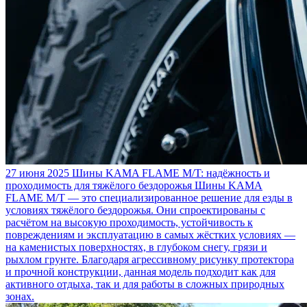
27 июня 2025
Шины KAMA FLAME M/T: надёжность и
проходимость для тяжёлого бездорожья
Шины KAMA
FLAME M/T — это специализированное решение для езды в
условиях тяжёлого бездорожья. Они спроектированы с
расчётом на высокую проходимость, устойчивость к
повреждениям и эксплуатацию в самых жёстких условиях —
на каменистых поверхностях, в глубоком снегу, грязи и
рыхлом грунте. Благодаря агрессивному рисунку протектора
и прочной конструкции, данная модель подходит как для
активного отдыха, так и для работы в сложных природных
зонах.