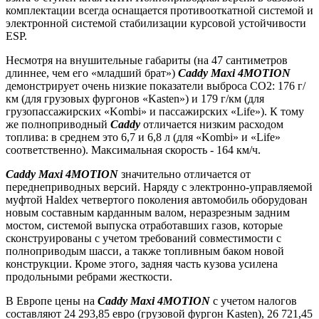
комплектации всегда оснащается противооткатной системой и
электронной системой стабилизации курсовой устойчивости
ESP.
Несмотря на внушительные габариты (на 47 сантиметров
длиннее, чем его «младший брат»)
Caddy Maxi 4MOTION
демонстрирует очень низкие показатели выброса CO2: 176 г/
км (для грузовых фургонов «Kasten») и 179 г/км (для
грузопассажирских «Kombi» и пассажирских «Life»). К тому
же полноприводный
Caddy
отличается низким расходом
топлива: в среднем это 6,7 и 6,8 л (для «Kombi» и «Life»
соответственно). Максимальная скорость - 164 км/ч.
Caddy Maxi 4MOTION
значительно отличается от
переднеприводных версий. Наряду с электронно-управляемой
муфтой Haldex четвертого поколения автомобиль оборудован
новым составным карданным валом, неразрезным задним
мостом, системой выпуска отработавших газов, которые
сконструированы с учетом требований совместимости с
полноприводым шасси, а также топливным баком новой
конструкции. Кроме этого, задняя часть кузова усилена
продольными ребрами жесткости.
В Европе цены на
Caddy Maxi 4MOTION
с учетом налогов
составляют 24 293,85 евро (грузовой фургон Kasten), 26 721,45