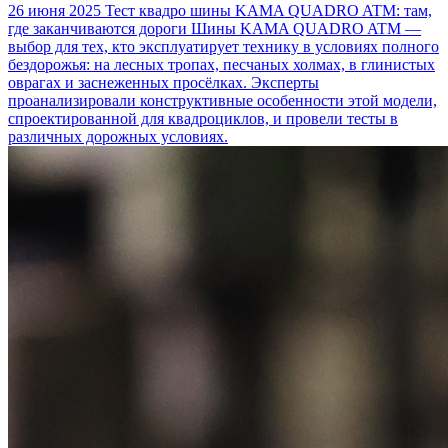
26 июня 2025
Тест квадро шины KAMA QUADRO ATM: там,
где заканчиваются дороги
Шины KAMA QUADRO ATM —
выбор для тех, кто эксплуатирует технику в условиях полного
бездорожья: на лесных тропах, песчаных холмах, в глинистых
оврагах и заснеженных просёлках. Эксперты
проанализировали конструктивные особенности этой модели,
спроектированной для квадроциклов, и провели тесты в
различных дорожных условиях.