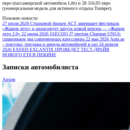
евро (пассажирский автомобиль Life) и 28 316,05 евро
(универсальная модель для активного отдыха Tramper).
Похожие новости
27 июля 2026
Страховой брокер АСТ завершает фестиваль
«Жарим лето» и анонсирует запуск новой версии — «Жарим
лето 2.0»
22 июня 2026
JAECOO J7 против Changan UNI-S:
сравниваем два современных кроссовера
22 мая 2026
Auto.ae
– покупка, продажа и аренда автомобилей в оаэ
24 апреля
2026
EXEED EXLANTIX ПРОВЕДЕТ ТЕСТ-ДРАЙВ
НОВОГО ET8 В ПЕКИНЕ
Записки автомобилиста
Архив