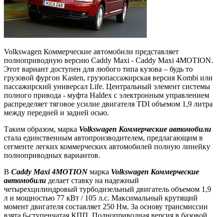
Volkswagen Коммерческие автомобили представляет
полноприводную версию Caddy Maxi - Caddy Maxi 4MOTION.
Этот вариант доступен для любого типа кузова – будь то
грузовой фургон Kasten, грузопассажирская версия Kombi или
пассажирский универсал Life. Центральный элемент системы
полного привода - муфта Haldex с электронным управлением
распределяет тяговое усилие двигателя TDI объемом 1,9 литра
между передней и задней осью.
Таким образом, марка
Volkswagen Коммерческие автомобили
стала единственным автопроизводителем, предлагающим в
сегменте легких коммерческих автомобилей полную линейку
полноприводных вариантов.
В
Caddy Maxi 4MOTION
марка
Volkswagen Коммерческие
автомобили
делает ставку на надежный
четырехцилиндровый турбодизельный двигатель объемом 1,9
л и мощностью 77 кВт / 105 л.с. Максимальный крутящий
момент двигателя составляет 250 Нм. За основу трансмиссии
взята 6-ступенчатая КПП. Полноприводная версия в базовой