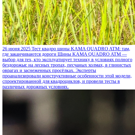
26 июня 2025
Тест квадро шины KAMA QUADRO ATM: там,
где заканчиваются дороги
Шины KAMA QUADRO ATM —
выбор для тех, кто эксплуатирует технику в условиях полного
бездорожья: на лесных тропах, песчаных холмах, в глинистых
оврагах и заснеженных просёлках. Эксперты
проанализировали конструктивные особенности этой модели,
спроектированной для квадроциклов, и провели тесты в
различных дорожных условиях.