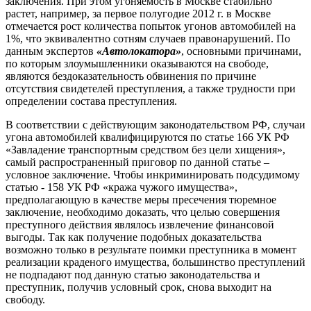
заключения. При этом угоняемость в Москве стабильно
растет, например, за первое полугодие 2012 г. в Москве
отмечается рост количества попыток угонов автомобилей на
1%, что эквивалентно сотням случаев правонарушений. По
данным экспертов
«Автолокатора»
, основными причинами,
по которым злоумышленники оказываются на свободе,
являются бездоказательность обвинения по причине
отсутствия свидетелей преступления, а также трудности при
определении состава преступления.
В соответствии с действующим законодательством РФ, случаи
угона автомобилей квалифицируются по статье 166 УК РФ
«Завладение транспортным средством без цели хищения»,
самый распространенный приговор по данной статье –
условное заключение. Чтобы инкриминировать подсудимому
статью - 158 УК РФ «кража чужого имущества»,
предполагающую в качестве меры пресечения тюремное
заключение, необходимо доказать, что целью совершения
преступного действия являлось извлечение финансовой
выгоды. Так как получение подобных доказательства
возможно только в результате поимки преступника в момент
реализации краденого имущества, большинство преступлений
не подпадают под данную статью законодательства и
преступник, получив условный срок, снова выходит на
свободу.