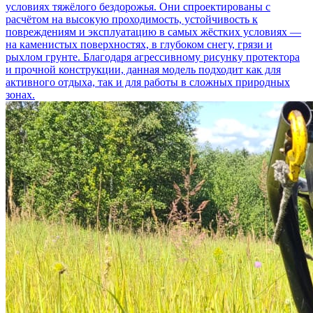
условиях тяжёлого бездорожья. Они спроектированы с
расчётом на высокую проходимость, устойчивость к
повреждениям и эксплуатацию в самых жёстких условиях —
на каменистых поверхностях, в глубоком снегу, грязи и
рыхлом грунте. Благодаря агрессивному рисунку протектора
и прочной конструкции, данная модель подходит как для
активного отдыха, так и для работы в сложных природных
зонах.