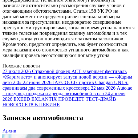
разногласия относительно рассмотрения случаев угонов с
отягчающими обстоятельствами. Статья 158 УК РФ на
данный момент не предусматривает специальной меры
наказания за преступления, неоднократно совершенные
преступными группировками, когда во время угона наносятся
тяжкие телесные повреждения хозяину автомобиля и в тех
случаях, когда угон производится с захватом заложников.
Кроме того, предстоит определить, как будет соотноситься
мера наказания со стоимостью угнанного автомобиля и как
квалифицировать несостоявшуюся попытку угона.
Похожие новости
27 июля 2026
Страховой брокер АСТ завершает фестиваль
«Жарим лето» и анонсирует запуск новой версии — «Жарим
лето 2.0»
22 июня 2026
JAECOO J7 против Changan UNI-S:
сравниваем два современных кроссовера
22 мая 2026
Auto.ae
– покупка, продажа и аренда автомобилей в оаэ
24 апреля
2026
EXEED EXLANTIX ПРОВЕДЕТ ТЕСТ-ДРАЙВ
НОВОГО ET8 В ПЕКИНЕ
Записки автомобилиста
Архив