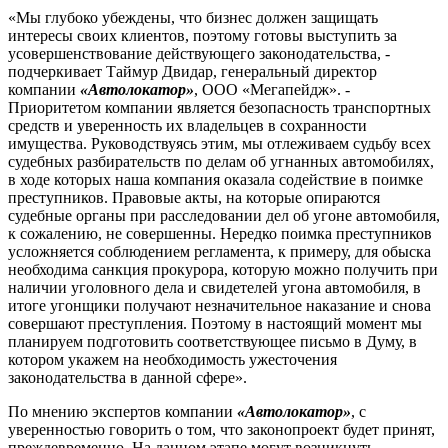
«Мы глубоко убеждены, что бизнес должен защищать
интересы своих клиентов, поэтому готовы выступить за
усовершенствование действующего законодательства, -
подчеркивает Таймур Двидар, генеральный директор
компании
«Автолокатор»
, ООО «Мегапейдж». -
Приоритетом компании является безопасность транспортных
средств и уверенность их владельцев в сохранности
имущества. Руководствуясь этим, мы отлеживаем судьбу всех
судебных разбирательств по делам об угнанных автомобилях,
в ходе которых наша компания оказала содействие в поимке
преступников. Правовые акты, на которые опираются
судебные органы при расследовании дел об угоне автомобиля,
к сожалению, не совершенны. Нередко поимка преступников
усложняется соблюдением регламента, к примеру, для обыска
необходима санкция прокурора, которую можно получить при
наличии уголовного дела и свидетелей угона автомобиля, в
итоге угонщики получают незначительное наказание и снова
совершают преступления. Поэтому в настоящий момент мы
планируем подготовить соответствующее письмо в Думу, в
котором укажем на необходимость ужесточения
законодательства в данной сфере».
По мнению экспертов компании
«Автолокатор»
, с
уверенностью говорить о том, что законопроект будет принят,
преждевременно. На данном этапе могут возникнуть