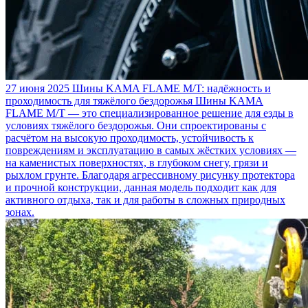
27 июня 2025
Шины KAMA FLAME M/T: надёжность и
проходимость для тяжёлого бездорожья
Шины KAMA
FLAME M/T — это специализированное решение для езды в
условиях тяжёлого бездорожья. Они спроектированы с
расчётом на высокую проходимость, устойчивость к
повреждениям и эксплуатацию в самых жёстких условиях —
на каменистых поверхностях, в глубоком снегу, грязи и
рыхлом грунте. Благодаря агрессивному рисунку протектора
и прочной конструкции, данная модель подходит как для
активного отдыха, так и для работы в сложных природных
зонах.