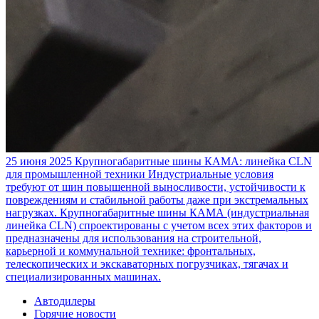
25 июня 2025
Крупногабаритные шины КАМА: линейка CLN
для промышленной техники
Индустриальные условия
требуют от шин повышенной выносливости, устойчивости к
повреждениям и стабильной работы даже при экстремальных
нагрузках. Крупногабаритные шины КАМА (индустриальная
линейка CLN) спроектированы с учетом всех этих факторов и
предназначены для использования на строительной,
карьерной и коммунальной технике: фронтальных,
телескопических и экскаваторных погрузчиках, тягачах и
специализированных машинах.
Автодилеры
Горячие новости