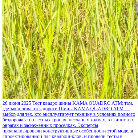
26 июня 2025
Тест квадро шины KAMA QUADRO ATM: там,
где заканчиваются дороги
Шины KAMA QUADRO ATM —
выбор для тех, кто эксплуатирует технику в условиях полного
бездорожья: на лесных тропах, песчаных холмах, в глинистых
оврагах и заснеженных просёлках. Эксперты
проанализировали конструктивные особенности этой модели,
спроектированной для квадроциклов, и провели тесты в