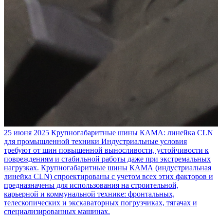
25 июня 2025
Крупногабаритные шины КАМА: линейка CLN
для промышленной техники
Индустриальные условия
требуют от шин повышенной выносливости, устойчивости к
повреждениям и стабильной работы даже при экстремальных
нагрузках. Крупногабаритные шины КАМА (индустриальная
линейка CLN) спроектированы с учетом всех этих факторов и
предназначены для использования на строительной,
карьерной и коммунальной технике: фронтальных,
телескопических и экскаваторных погрузчиках, тягачах и
специализированных машинах.