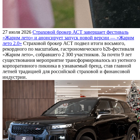
27 июля 2026
Страховой брокер АСТ завершает фестиваль
«Жарим лето» и анонсирует запуск новой версии — «Жарим
лето 2.0»
Страховой брокер АСТ подвел итоги восьмого,
рекордного по масштабам, гастрономического b2b-фестиваля
«Жарим лето», собравшего 2 300 участников. За почти 9 лет
существования мероприятие трансформировалось из уютного
корпоративного пикника в узнаваемый бренд, став главной
летней традицией для российской страховой и финансовой
индустрии.