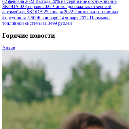
02 февраля 2022
Выгода 20% на сервисное обслуживание
ŠKODA
02 февраля 2022
Чистка дренажных отверстий
автомобиля ŠKODA
25 января 2022
Промывка топливных
форсунок за 5 500₽ в январе
24 января 2022
Промывка
топливной системы за 3499 рублей
Горячие новости
Архив