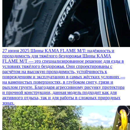
27 июня 2025
Шины KAMA FLAME M/T: надёжность и
проходимость для тяжёлого бездорожья
Шины KAMA
FLAME M/T — это специализированное решение для езды в
условиях тяжёлого бездорожья. Они спроектированы с
расчётом на высокую проходимость, устойчивость к
повреждениям и эксплуатацию в самых жёстких условиях —
на каменистых поверхностях, в глубоком снегу, грязи и
рыхлом грунте. Благодаря агрессивному рисунку протектора
и прочной конструкции, данная модель подходит как для
активного отдыха, так и для работы в сложных природных
зонах.