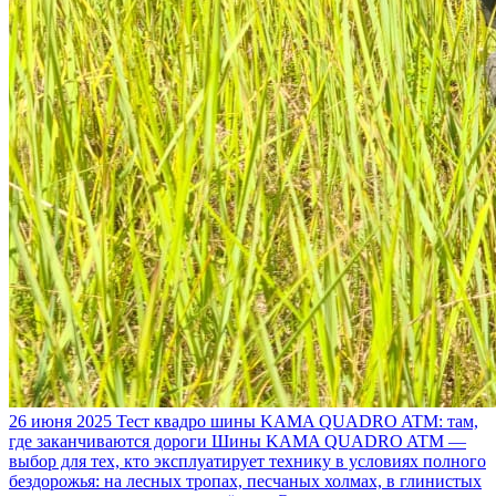
26 июня 2025
Тест квадро шины KAMA QUADRO ATM: там,
где заканчиваются дороги
Шины KAMA QUADRO ATM —
выбор для тех, кто эксплуатирует технику в условиях полного
бездорожья: на лесных тропах, песчаных холмах, в глинистых