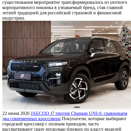
существования мероприятие трансформировалось из уютного
корпоративного пикника в узнаваемый бренд, став главной
летней традицией для российской страховой и финансовой
индустрии.
22 июня 2026
JAECOO J7 против Changan UNI-S: сравниваем
два современных кроссовера
Покупатели, которые выбирают
городской кроссовер с полным приводом, часто
рассматривают сразу несколько близких по классу моделей