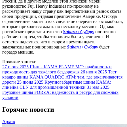
России, да и других моделей этой японской марки
руководство Fuji Heavy Industries по-прежнему не
рассматривает нашу страну как перспективный рынок сбыта
своей продукции, отдавая предпочтение Америке. Отсюда
ограниченные квоты и как следствие очереди на автомобили,
которые приходится ждать по нескольку месяцев. Однако
российское представительство
Subaru
/
Субару
постоянно
работает над тем, чтобы эти квоты были увеличены. И
остается надеяться, что в скором времени ждать
замечательные полноприводные
Subaru
/
Субару
будет
гораздо меньше.
Похожие записки
27 июня 2025
Шины KAMA FLAME M/T: надёжность и
проходимость для тяжёлого бездорожья
26 июня 2025
Тест
квадро шины KAMA QUADRO ATM: там, где заканчиваются
дороги
25 июня 2025
Крупногабаритные шины КАМА:
линейка CLN для промышленной техники
31 мая 2025
Грузовые шины FORZA: надёжность и ресурс для сложных
условий
Горячие новости
Архив