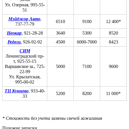
Ул. Озерная, 995-55-
51
Мэйджор Авто
,
6510
9100
12 400*
737-77-79
Неокар
, 921-28-28
3640
5300
8520
Редеги
, 926-92-92
4500
6000-7000
8423
СИМ
Ленинградский пр-
т, 925-55-15
Варшавское ш., 725-
5000
7100
9600
22-99
Ул. Крылатская,
995-00-02
ТЦ Кунцево
, 933-40-
5200
8200
11 000*
33
* Стоимость без учета замены свечей зажигания
Похожие записки