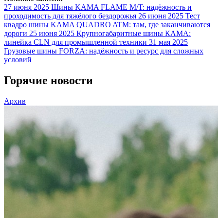
27 июня 2025
Шины KAMA FLAME M/T: надёжность и
проходимость для тяжёлого бездорожья
26 июня 2025
Тест
квадро шины KAMA QUADRO ATM: там, где заканчиваются
дороги
25 июня 2025
Крупногабаритные шины КАМА:
линейка CLN для промышленной техники
31 мая 2025
Грузовые шины FORZA: надёжность и ресурс для сложных
условий
Горячие новости
Архив