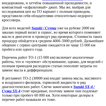
внедорожник, и хетчбэк повышенной проходимости, и
компактный «асфальтовый» джип. Мы же, выбрав для
исследования цен на ТО вариант с полным приводом,
представили себя обладателями относительно недорого
кроссовера.
Для всех моделей
Suzuki / Сузуки
уже на рубеже 2000 км
заказан первый визит в сервис, во время которого поменяют
масло в двигателе и проведут ряд проверок. Стоимость таких
процедур обойдется в среднем 4000–5000 рублей. Дальнейшее
общение с сервис-центрами ожидается не чаще 15 000 км
пробега или одного года.
Перечень работ ТО-1 (15 000 км) включает аналогичные
работы, что и «нулевое» обслуживание, однако, для моделей с
полным приводом расходную статью пополнят затраты по
замене масла в дифференциале.
В регламент ТО-2 (30000 км) входят замена масла, масляного
и воздушного фильтров, тормозной жидкости и ряд
диагностических работ. Свечи зажигания в
Suzuki SX-4 /
Сузки SX-4
стоят иридивые, поэтому замене они подлежат
только при пробеге 60 000 км. Хотя некоторые дилеры в
перечне работ называли их тоже.