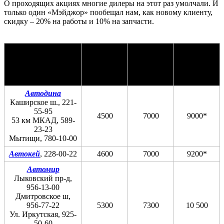
О проходящих акциях многие дилеры на этот раз умолчали. И
только один «Мэйджор» пообещал нам, как новому клиенту,
скидку – 20% на работы и 10% на запчасти.
Стоимость
Стоимость
Стоимость
ТО-0
ТО-1
ТО-2
Дилер
(2000 км),
(15 000
(30 000
руб.
км), руб.
км), руб.
Автодина
Каширское ш., 221-
55-95
4500
7000
9000*
53 км МКАД, 589-
23-23
Мытищи, 780-10-00
Автокей
, 228-00-22
4600
7000
9200*
Автомир
Лыковский пр-д,
956-13-00
Дмитровское ш,
956-77-22
5300
7300
10 500
Ул. Иркутская, 925-
50-60