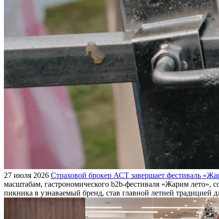
27 июля 2026
Страховой брокер АСТ завершает фестиваль «Жар
масштабам, гастрономического b2b-фестиваля «Жарим лето», с
пикника в узнаваемый бренд, став главной летней традицией 