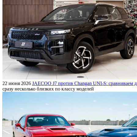
22 июня 2026
JAECOO J7 против Changan UNI-S: сравниваем д
сразу несколько близких по классу моделей