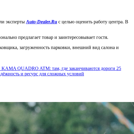
или эксперты
Auto-Dealer.Ru
с целью оценить работу центра. В
онально предлагает товар и заинтересовывает гостя.
рковщика, загруженность парковки, внешний вид салона и
ы KAMA QUADRO ATM: там, где заканчиваются дороги
25
ёжность и ресурс для сложных условий