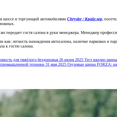
ом шоссе и торгующий автомобилями
Chrysler / Крайслер
, посет
зможных.
 же передает гостя салона в руки менеджера. Менеджер професси
и как: легкость нахождения автосалона, наличие парковки и па
ла к гостю салона.
ость для тяжёлого бездорожья
26 июня 2025
Тест квадро шин
 промышленной техники
31 мая 2025
Грузовые шины FORZA: над