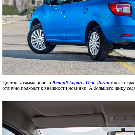
Цветовая гамма нового
Renault Logan
/
Рено Логан
также играе
отлично подходят к внешности новинки. А большего шику сед