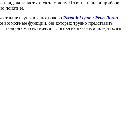
до придала теплоты и уюта салону. Пластик панели приборов
вно понятны.
чает панель управления нового
Renault Logan
/
Рено Логан
.
все возможные функции, без которых трудно представить
 с подобными системами, - логика на высоте, а потеряться в