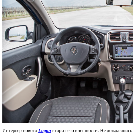
Интерьер нового
Logan
вторит его внешности. Не дождавшись 