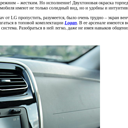
 прежним – жестким. Но исполнение! Двухтоновая окраска торпе
томобиля имеют не только солидный вид, но и удобны и интуити
от LG пропустить, разумеется, было очень трудно – экран вен
лагаться в топовой комплектации
Logan
. В ее арсенале имеются 
истема. Разобраться в ней легко, даже не имея навыков общения