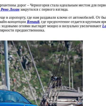
рпантины дорог – Черногория стала идеальным местом для перво
/
Рено Логан
закрутился с первого взгляда.
ще в аэропорту, где нам раздавали ключи от автомобилей. От бы
изайн-концепции
Renault
, где предпочтение отдается крупным я
ми ходовыми огнями выглядят мощно и визуально увеличивают
L
лярности предшественника.