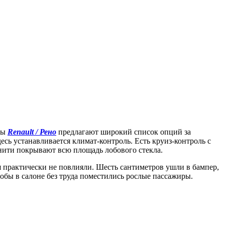
еры
Renault / Рено
предлагают широкий список опций за
сь устанавливается климат-контроль. Есть круиз-контроль с
 нити покрывают всю площадь лобового стекла.
ия практически не повлияли. Шесть сантиметров ушли в бампер,
 чтобы в салоне без труда поместились рослые пассажиры.