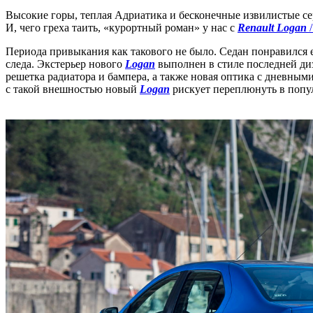
Высокие горы, теплая Адриатика и бесконечные извилистые се
И, чего греха таить, «курортный роман» у нас с
Renault Logan
Периода привыкания как такового не было. Седан понравился е
следа. Экстерьер нового
Logan
выполнен в стиле последней д
решетка радиатора и бампера, а также новая оптика с дневны
с такой внешностью новый
Logan
рискует переплюнуть в попу