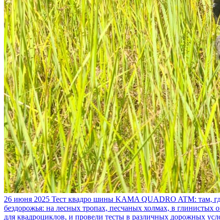
26 июня 2025
Тест квадро шины KAMA QUADRO ATM: там, где
бездорожья: на лесных тропах, песчаных холмах, в глинистых
для квадроциклов, и провели тесты в различных дорожных усл