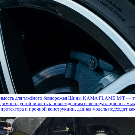
ость для тяжёлого бездорожья
Шины KAMA FLAME M/T — это с
димость, устойчивость к повреждениям и эксплуатацию в самых
у протектора и прочной конструкции, данная модель подходит ка