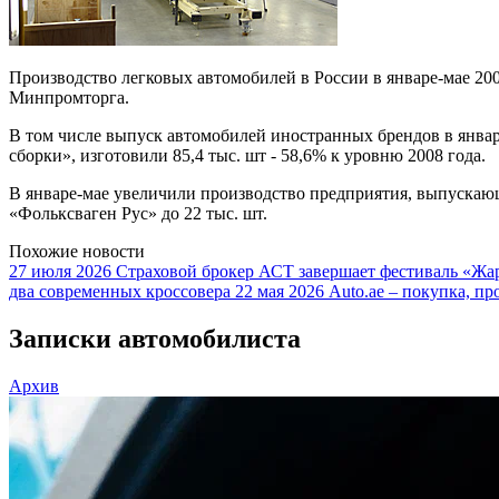
Производство легковых автомобилей в России в январе-мае 200
Минпромторга.
В том числе выпуск автомобилей иностранных брендов в январ
сборки», изготовили 85,4 тыс. шт - 58,6% к уровню 2008 года.
В январе-мае увеличили производство предприятия, выпускающ
«Фольксваген Рус» до 22 тыс. шт.
Похожие новости
27 июля 2026
Страховой брокер АСТ завершает фестиваль «Жар
два современных кроссовера
22 мая 2026
Auto.ae – покупка, пр
Записки автомобилиста
Архив