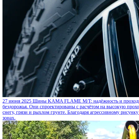
27 июня 2025
Шины KAMA FLAME M/T: надёжность и проходим
бездорожья. Они спроектированы с расчётом на высокую прохо
снегу, грязи и рыхлом грунте. Благодаря агрессивному рисунк
зонах.