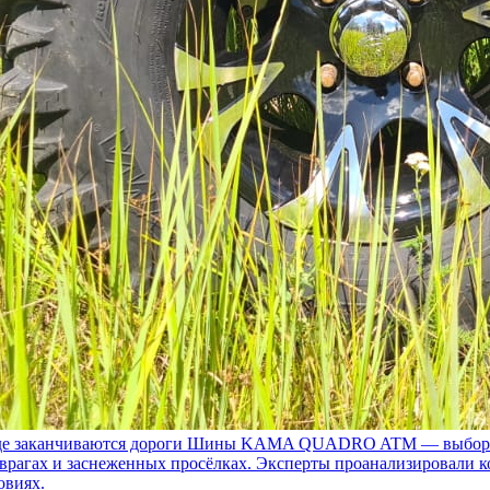
 заканчиваются дороги
Шины KAMA QUADRO ATM — выбор для т
 оврагах и заснеженных просёлках. Эксперты проанализировали 
овиях.