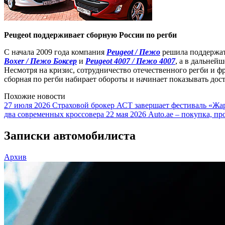
Peugeot поддерживает сборную России по регби
С начала 2009 года компания
Peugeot / Пежо
решила поддержат
Boxer / Пежо Боксер
и
Peugeot 4007 / Пежо 4007
, а в дальней
Несмотря на кризис, сотрудничество отечественного регби и ф
сборная по регби набирает обороты и начинает показывать дос
Похожие новости
27 июля 2026
Страховой брокер АСТ завершает фестиваль «Жар
два современных кроссовера
22 мая 2026
Auto.ae – покупка, пр
Записки автомобилиста
Архив