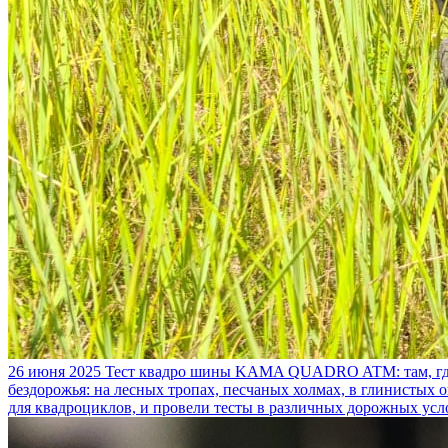
26 июня 2025
Тест квадро шины KAMA QUADRO ATM: там, где
бездорожья: на лесных тропах, песчаных холмах, в глинистых
для квадроциклов, и провели тесты в различных дорожных усл