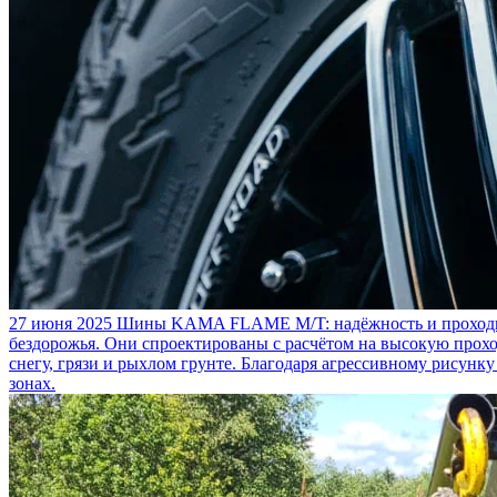
27 июня 2025
Шины KAMA FLAME M/T: надёжность и проходим
бездорожья. Они спроектированы с расчётом на высокую прохо
снегу, грязи и рыхлом грунте. Благодаря агрессивному рисунк
зонах.