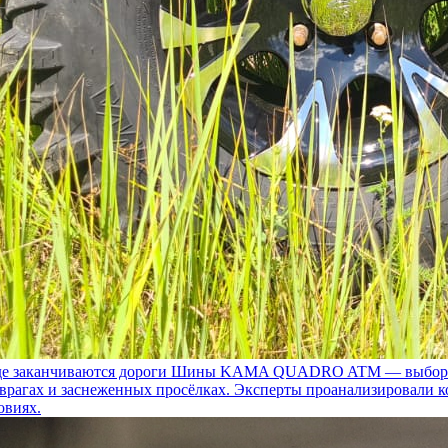
 заканчиваются дороги
Шины KAMA QUADRO ATM — выбор для т
 оврагах и заснеженных просёлках. Эксперты проанализировали 
овиях.