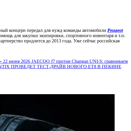
ьный концерн передал для нужд команды автомобили
Peugeot
омощь для закупки экипировки, спортивного инвентаря и т.п.
артнерство продлится до 2013 года. Уже сейчас российская
»
22 июня 2026
JAECOO J7 против Changan UNI-S: сравниваем
TIX ПРОВЕДЕТ ТЕСТ-ДРАЙВ НОВОГО ET8 В ПЕКИНЕ