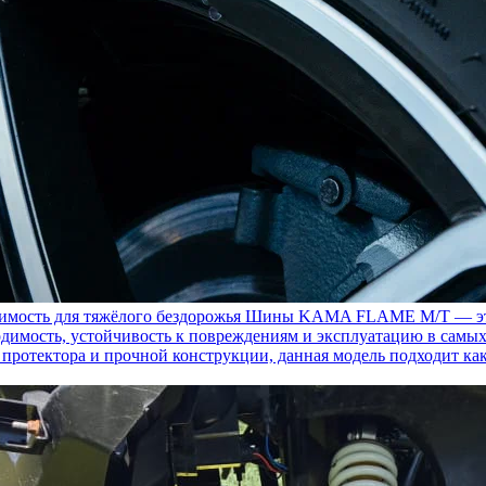
ость для тяжёлого бездорожья
Шины KAMA FLAME M/T — это с
димость, устойчивость к повреждениям и эксплуатацию в самых
у протектора и прочной конструкции, данная модель подходит ка