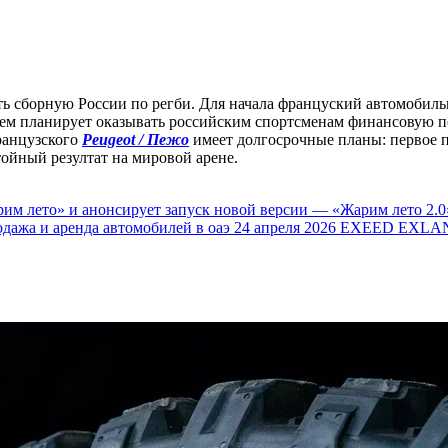
ь сборную России по регби. Для начала француский автомобил
шем планирует оказывать российским спортсменам финансовую п
ранцузского
Peugeot / Пежо
имеет долгосрочные планы: первое п
тойный резултат на мировой арене.
им лето» и анонсирует запуск новой версии — «Жарим лето 2.0
одажа и аренда автомобилей в оаэ
24 апреля 2026
EXEED EXLAN