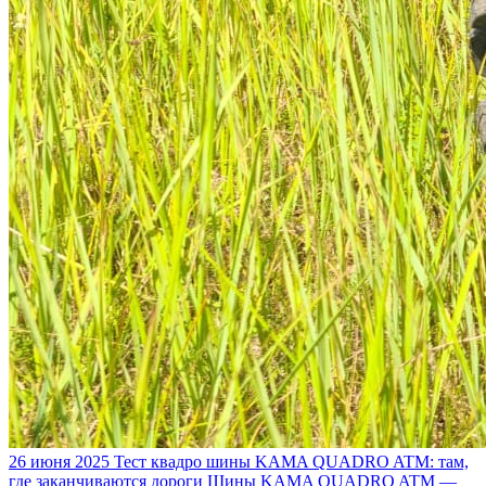
26 июня 2025
Тест квадро шины KAMA QUADRO ATM: там,
где заканчиваются дороги
Шины KAMA QUADRO ATM —