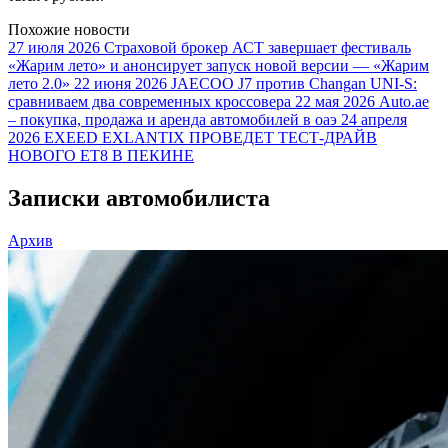
Похожие новости
27 июля 2026
Страховой брокер АСТ завершает фестиваль
«Жарим лето» и анонсирует запуск новой версии — «Жарим
лето 2.0»
22 июня 2026
JAECOO J7 против Changan UNI-S:
сравниваем два современных кроссовера
22 мая 2026
Auto.ae
– покупка, продажа и аренда автомобилей в оаэ
24 апреля
2026
EXEED EXLANTIX ПРОВЕДЕТ ТЕСТ-ДРАЙВ
НОВОГО ET8 В ПЕКИНЕ
Записки автомобилиста
Архив