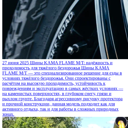
27 июня 2025
Шины KAMA FLAME M/T: надёжность и
проходимость для тяжёлого бездорожья
Шины KAMA
FLAME M/T — это специализированное решение для езды в
условиях тяжёлого бездорожья. Они спроектированы с
расчётом на высокую проходимость, устойчивость к
повреждениям и эксплуатацию в самых жёстких условиях —
на каменистых поверхностях, в глубоком снегу, грязи и
рыхлом грунте. Благодаря агрессивному рисунку протектора
и прочной конструкции, данная модель подходит как для
активного отдыха, так и для работы в сложных природных
зонах.