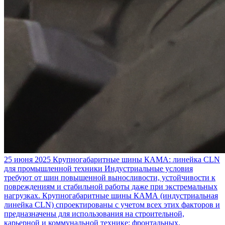
25 июня 2025
Крупногабаритные шины КАМА: линейка CLN
для промышленной техники
Индустриальные условия
требуют от шин повышенной выносливости, устойчивости к
повреждениям и стабильной работы даже при экстремальных
нагрузках. Крупногабаритные шины КАМА (индустриальная
линейка CLN) спроектированы с учетом всех этих факторов и
предназначены для использования на строительной,
карьерной и коммунальной технике: фронтальных,