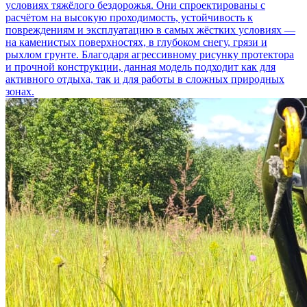
условиях тяжёлого бездорожья. Они спроектированы с
расчётом на высокую проходимость, устойчивость к
повреждениям и эксплуатацию в самых жёстких условиях —
на каменистых поверхностях, в глубоком снегу, грязи и
рыхлом грунте. Благодаря агрессивному рисунку протектора
и прочной конструкции, данная модель подходит как для
активного отдыха, так и для работы в сложных природных
зонах.