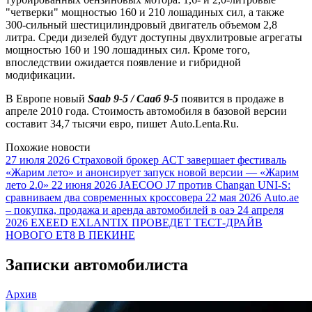
"четверки" мощностью 160 и 210 лошадиных сил, а также
300-сильный шестицилиндровый двигатель объемом 2,8
литра. Среди дизелей будут доступны двухлитровые агрегаты
мощностью 160 и 190 лошадиных сил. Кроме того,
впоследствии ожидается появление и гибридной
модификации.
В Европе новый
Saab 9-5 / Сааб 9-5
появится в продаже в
апреле 2010 года. Стоимость автомобиля в базовой версии
составит 34,7 тысячи евро, пишет Auto.Lenta.Ru.
Похожие новости
27 июля 2026
Страховой брокер АСТ завершает фестиваль
«Жарим лето» и анонсирует запуск новой версии — «Жарим
лето 2.0»
22 июня 2026
JAECOO J7 против Changan UNI-S:
сравниваем два современных кроссовера
22 мая 2026
Auto.ae
– покупка, продажа и аренда автомобилей в оаэ
24 апреля
2026
EXEED EXLANTIX ПРОВЕДЕТ ТЕСТ-ДРАЙВ
НОВОГО ET8 В ПЕКИНЕ
Записки автомобилиста
Архив