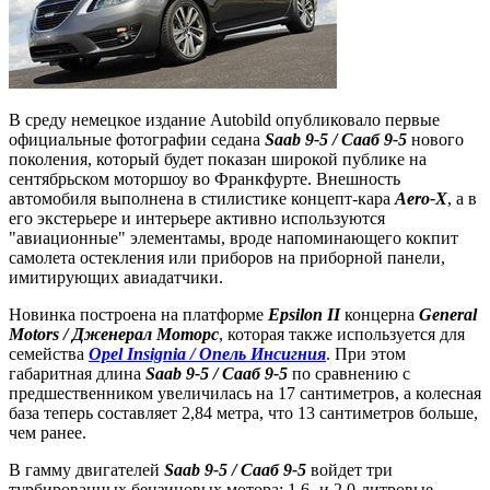
В среду немецкое издание Autobild опубликовало первые
официальные фотографии седана
Saab 9-5 / Сааб 9-5
нового
поколения, который будет показан широкой публике на
сентябрьском моторшоу во Франкфурте. Внешность
автомобиля выполнена в стилистике концепт-кара
Aero-X
, а в
его экстерьере и интерьере активно используются
"авиационные" элементамы, вроде напоминающего кокпит
самолета остекления или приборов на приборной панели,
имитирующих авиадатчики.
Новинка построена на платформе
Epsilon II
концерна
General
Motors / Дженерал Моторс
, которая также используется для
семейства
Opel Insignia / Опель Инсигния
. При этом
габаритная длина
Saab 9-5 / Сааб 9-5
по сравнению с
предшественником увеличилась на 17 сантиметров, а колесная
база теперь составляет 2,84 метра, что 13 сантиметров больше,
чем ранее.
В гамму двигателей
Saab 9-5 / Сааб 9-5
войдет три
турбированных бензиновых мотора: 1,6- и 2,0-литровые