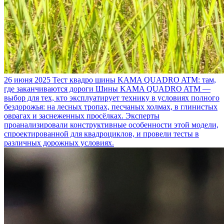
26 июня 2025
Тест квадро шины KAMA QUADRO ATM: там,
где заканчиваются дороги
Шины KAMA QUADRO ATM —
выбор для тех, кто эксплуатирует технику в условиях полного
бездорожья: на лесных тропах, песчаных холмах, в глинистых
оврагах и заснеженных просёлках. Эксперты
проанализировали конструктивные особенности этой модели,
спроектированной для квадроциклов, и провели тесты в
различных дорожных условиях.