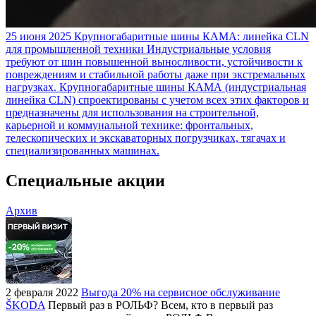
25 июня 2025
Крупногабаритные шины КАМА: линейка CLN
для промышленной техники
Индустриальные условия
требуют от шин повышенной выносливости, устойчивости к
повреждениям и стабильной работы даже при экстремальных
нагрузках. Крупногабаритные шины КАМА (индустриальная
линейка CLN) спроектированы с учетом всех этих факторов и
предназначены для использования на строительной,
карьерной и коммунальной технике: фронтальных,
телескопических и экскаваторных погрузчиках, тягачах и
специализированных машинах.
Специальные акции
Архив
2 февраля 2022
Выгода 20% на сервисное обслуживание
ŠKODA
Первый раз в РОЛЬФ? Всем, кто в первый раз