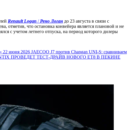
илей
Renault Logan
/
Рено Логан
до 23 августа в связи с
ва, отметив, что остановка конвейера является плановой и не
лся с учетом летнего отпуска, на период которого дилеры
»
22 июня 2026
JAECOO J7 против Changan UNI-S: сравниваем
TIX ПРОВЕДЕТ ТЕСТ-ДРАЙВ НОВОГО ET8 В ПЕКИНЕ