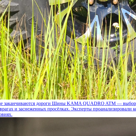
 заканчиваются дороги
Шины KAMA QUADRO ATM — выбор для т
 оврагах и заснеженных просёлках. Эксперты проанализировали 
овиях.