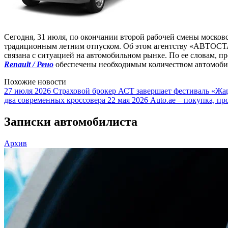
Сегодня, 31 июля, по окончании второй рабочей смены москов
традиционным летним отпуском. Об этом агентству «АВТОСТ
связана с ситуацией на автомобильном рынке. По ее словам, 
Renault / Рено
обеспечены необходимым количеством автомоб
Похожие новости
27 июля 2026
Страховой брокер АСТ завершает фестиваль «Жар
два современных кроссовера
22 мая 2026
Auto.ae – покупка, пр
Записки автомобилиста
Архив