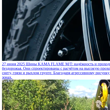
27 июня 2025
Шины KAMA FLAME M/T: надёжность и проходим
бездорожья. Они спроектированы с расчётом на высокую прохо
снегу, грязи и рыхлом грунте. Благодаря агрессивному рисунк
зонах.