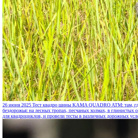
26 июня 2025
Тест квадро шины KAMA QUADRO ATM: там, где
бездорожья: на лесных тропах, песчаных холмах, в глинистых
для квадроциклов, и провели тесты в различных дорожных усл