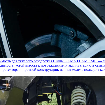
ость для тяжёлого бездорожья
Шины KAMA FLAME M/T — это с
димость, устойчивость к повреждениям и эксплуатацию в самых
у протектора и прочной конструкции, данная модель подходит ка