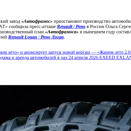
ский завод
«Автофрамос»
приостановит производство автомоб
АТ» сообщила пресс-атташе
Renault / Рено
в России Ольга Сергее
производственный план
«Автофрамоса»
в нынешнем году составля
илей
Renault Logan
/
Рено Логан
.
им лето» и анонсирует запуск новой версии — «Жарим лето 2.0
одажа и аренда автомобилей в оаэ
24 апреля 2026
EXEED EXLAN