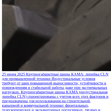
25 июня 2025
Крупногабаритные шины КАМА: линейка CLN
для промышленной техники
Индустриальные условия
требуют от шин повышенной выносливости, устойчивости к
повреждениям и стабильной работы даже при экстремальных
нагрузках. Крупногабаритные шины КАМА (индустриальная
линейка CLN) спроектированы с учетом всех этих факторов и
предназначены для использования на строительной,
карьерной и коммунальной технике: фронтальных,
телескопических и экскаваторных погрузчиках, тягачах и