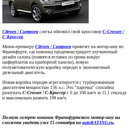
Citroen / Ситроен
слегка обновил свой кроссовер
C-Crosser /
С-Кроссер
.
Мини-премьеру
Citroen / Ситроен
привезет на мотор-шоу во
Франкфурте, где новинка продемонстрирует улучшенный
дизайн салона (появятся вставки из хрома вокруг
циферблатов на приборной панели), новую
полуавтоматическую коробку передач и экономичный
дизельный двигатель.
Новая коробка передач агрегатируется с турбированным
двигателем мощностью 156 л.с. Это "парочка" способна
разогнать
C-Crosser / С-Кроссер
с 0 до 100 км/ч за 11,1 секунду
и максимально развить 198 км/ч.
Полную галерею новинок Франкфуртского мотор-шоу вы
сможете увидеть уже 15 сентября на
autoRATING.ru
.