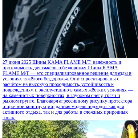
27 июня 2025
Шины KAMA FLAME M/T: надёжность и
проходимость для тяжёлого бездорожья
Шины KAMA
FLAME M/T — это специализированное решение для езды в
условиях тяжёлого бездорожья. Они спроектированы с
расчётом на высокую проходимость, устойчивость к
повреждениям и эксплуатацию в самых жёстких условиях —
на каменистых поверхностях, в глубоком снегу, грязи и
рыхлом грунте. Благодаря агрессивному рисунку протектора
и прочной конструкции, данная модель подходит как для
активного отдыха, так и для работы в сложных природных
зонах.