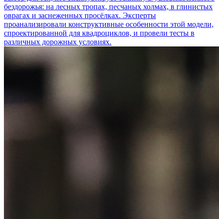
бездорожья: на лесных тропах, песчаных холмах, в глинистых
оврагах и заснеженных просёлках. Эксперты
проанализировали конструктивные особенности этой модели,
спроектированной для квадроциклов, и провели тесты в
различных дорожных условиях.