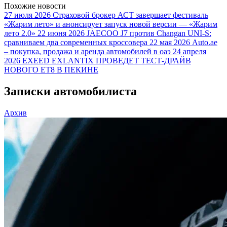
Похожие новости
27 июля 2026
Страховой брокер АСТ завершает фестиваль
«Жарим лето» и анонсирует запуск новой версии — «Жарим
лето 2.0»
22 июня 2026
JAECOO J7 против Changan UNI-S:
сравниваем два современных кроссовера
22 мая 2026
Auto.ae
– покупка, продажа и аренда автомобилей в оаэ
24 апреля
2026
EXEED EXLANTIX ПРОВЕДЕТ ТЕСТ-ДРАЙВ
НОВОГО ET8 В ПЕКИНЕ
Записки автомобилиста
Архив