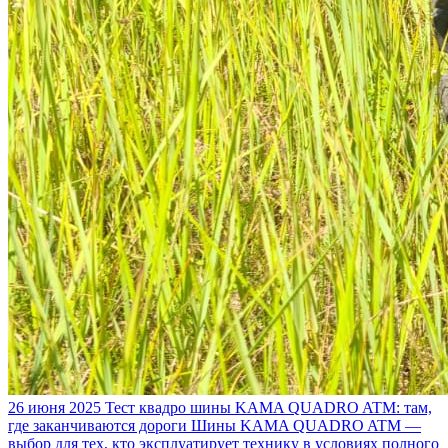
26 июня 2025
Тест квадро шины KAMA QUADRO ATM: там,
где заканчиваются дороги
Шины KAMA QUADRO ATM —
выбор для тех, кто эксплуатирует технику в условиях полного