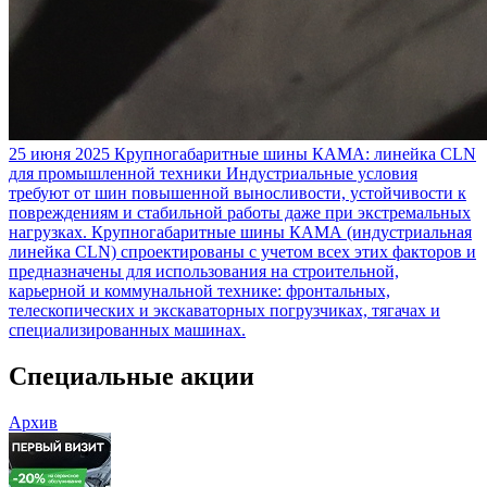
25 июня 2025
Крупногабаритные шины КАМА: линейка CLN
для промышленной техники
Индустриальные условия
требуют от шин повышенной выносливости, устойчивости к
повреждениям и стабильной работы даже при экстремальных
нагрузках. Крупногабаритные шины КАМА (индустриальная
линейка CLN) спроектированы с учетом всех этих факторов и
предназначены для использования на строительной,
карьерной и коммунальной технике: фронтальных,
телескопических и экскаваторных погрузчиках, тягачах и
специализированных машинах.
Специальные акции
Архив