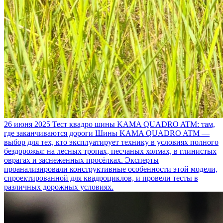
26 июня 2025
Тест квадро шины KAMA QUADRO ATM: там,
где заканчиваются дороги
Шины KAMA QUADRO ATM —
выбор для тех, кто эксплуатирует технику в условиях полного
бездорожья: на лесных тропах, песчаных холмах, в глинистых
оврагах и заснеженных просёлках. Эксперты
проанализировали конструктивные особенности этой модели,
спроектированной для квадроциклов, и провели тесты в
различных дорожных условиях.