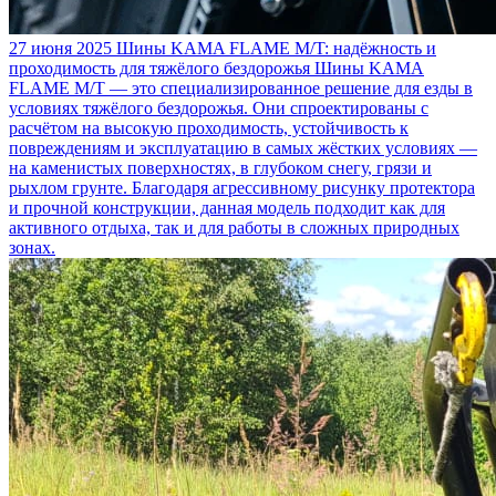
27 июня 2025
Шины KAMA FLAME M/T: надёжность и
проходимость для тяжёлого бездорожья
Шины KAMA
FLAME M/T — это специализированное решение для езды в
условиях тяжёлого бездорожья. Они спроектированы с
расчётом на высокую проходимость, устойчивость к
повреждениям и эксплуатацию в самых жёстких условиях —
на каменистых поверхностях, в глубоком снегу, грязи и
рыхлом грунте. Благодаря агрессивному рисунку протектора
и прочной конструкции, данная модель подходит как для
активного отдыха, так и для работы в сложных природных
зонах.