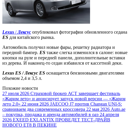
Lexus
/
Лексус
опубликовал фотографии обновленного седана
ES
для китайского рынка.
Автомобиль получил новые фары, решетку радиатора и
передний бампер.
ES
также слегка изменился в салоне: новые
кнопки на руле и передней панели, дополнительные вставки
из дерева. И наконец-то седан избавился от кассетной деки.
Lexus ES / Лексус ES
оснащается бензиновыми двигателями
объемом 2,4 и 3,5 л.
Похожие новости
27 июля 2026
Страховой брокер АСТ завершает фестиваль
«Жарим лето» и анонсирует запуск новой версии — «Жарим
лето 2.0»
22 июня 2026
JAECOO J7 против Changan UNI-S:
сравниваем два современных кроссовера
22 мая 2026
Auto.ae
– покупка, продажа и аренда автомобилей в оаэ
24 апреля
2026
EXEED EXLANTIX ПРОВЕДЕТ ТЕСТ-ДРАЙВ
НОВОГО ET8 В ПЕКИНЕ