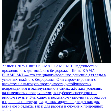
27 июня 2025
Шины KAMA FLAME M/T: надёжность и
проходимость для тяжёлого бездорожья
Шины KAMA
FLAME M/T — это специализированное решение для езды в
условиях тяжёлого бездорожья. Они спроектированы с
расчётом на высокую проходимость, устойчивость к
повреждениям и эксплуатацию в самых жёстких условиях —
на каменистых поверхностях, в глубоком снегу, грязи и
рыхлом грунте. Благодаря агрессивному рисунку протектора
и прочной конструкции, данная модель подходит как для
активного отдыха, так и для работы в сложных природных
зонах.