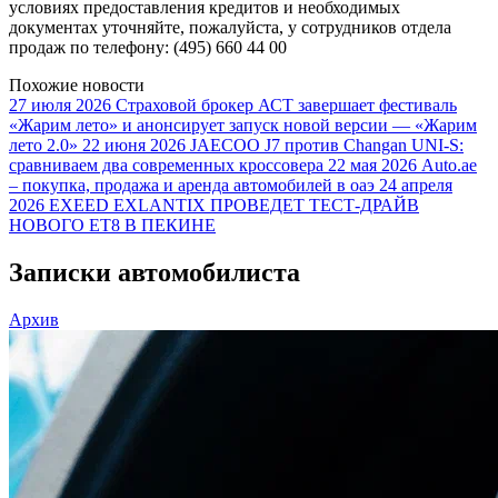
условиях предоставления кредитов и необходимых
документах уточняйте, пожалуйста, у сотрудников отдела
продаж по телефону: (495) 660 44 00
Похожие новости
27 июля 2026
Страховой брокер АСТ завершает фестиваль
«Жарим лето» и анонсирует запуск новой версии — «Жарим
лето 2.0»
22 июня 2026
JAECOO J7 против Changan UNI-S:
сравниваем два современных кроссовера
22 мая 2026
Auto.ae
– покупка, продажа и аренда автомобилей в оаэ
24 апреля
2026
EXEED EXLANTIX ПРОВЕДЕТ ТЕСТ-ДРАЙВ
НОВОГО ET8 В ПЕКИНЕ
Записки автомобилиста
Архив