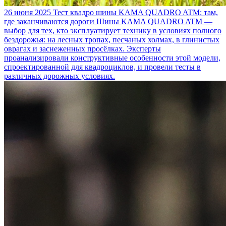
26 июня 2025
Тест квадро шины KAMA QUADRO ATM: там,
где заканчиваются дороги
Шины KAMA QUADRO ATM —
выбор для тех, кто эксплуатирует технику в условиях полного
бездорожья: на лесных тропах, песчаных холмах, в глинистых
оврагах и заснеженных просёлках. Эксперты
проанализировали конструктивные особенности этой модели,
спроектированной для квадроциклов, и провели тесты в
различных дорожных условиях.