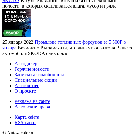
ŠKODA
В кузове каждого автомобиля есть невидимые
полости, в которых скапливаться влага, мусор и грязь.
25 января 2022
Промывка топливных форсунок за 5 500₽ в
январе
Возможно Вы замечали, что динамика разгона Вашего
автомобиля ŠKODA снизилась
Автодилеры
Горячие новости
Записки автомобилиста
Специальные акции
Автобизнес
О проекте
Реклама на сайте
Авторские права
Карта сайта
RSS канал
© Auto-dealer.ru