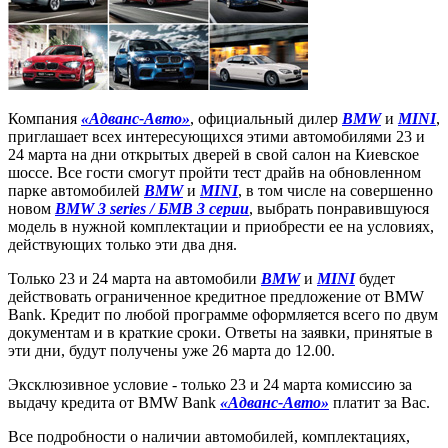
Компания
«Адванс-Авто»
, официальный дилер
BMW
и
MINI
,
приглашает всех интересующихся этими автомобилями 23 и
24 марта на дни открытых дверей в свой салон на Киевское
шоссе. Все гости смогут пройти тест драйв на обновленном
парке автомобилей
BMW
и
MINI
, в том числе на совершенно
новом
BMW 3 series / БМВ 3 серии
, выбрать понравившуюся
модель в нужной комплектации и приобрести ее на условиях,
действующих только эти два дня.
Только 23 и 24 марта на автомобили
BMW
и
MINI
будет
действовать ограниченное кредитное предложение от BMW
Bank. Кредит по любой программе оформляется всего по двум
документам и в краткие сроки. Ответы на заявки, принятые в
эти дни, будут получены уже 26 марта до 12.00.
Эксклюзивное условие - только 23 и 24 марта комиссию за
выдачу кредита от BMW Bank
«Адванс-Авто»
платит за Вас.
Все подробности о наличии автомобилей, комплектациях,