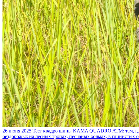
26 июня 2025
Тест квадро шины KAMA QUADRO ATM: там, где
бездорожья: на лесных тропах, песчаных холмах, в глинистых