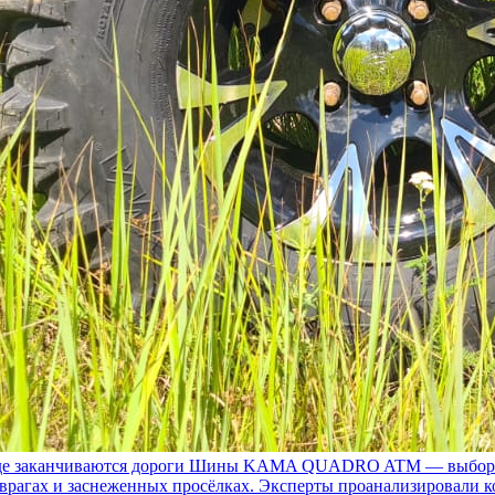
 заканчиваются дороги
Шины KAMA QUADRO ATM — выбор для т
 оврагах и заснеженных просёлках. Эксперты проанализировали 