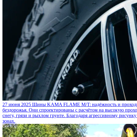
27 июня 2025
Шины KAMA FLAME M/T: надёжность и проходим
бездорожья. Они спроектированы с расчётом на высокую прохо
снегу, грязи и рыхлом грунте. Благодаря агрессивному рисунк
зонах.