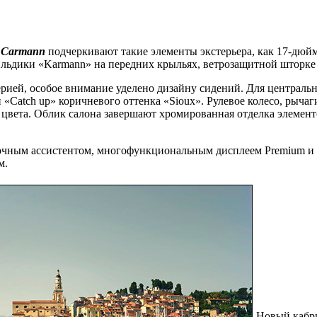
t Carmann
подчеркивают такие элементы экстерьера, как 17-дюй
льдики «Karmann» на передних крыльях, ветрозащитной шторке 
ерией, особое внимание уделено дизайну сидений. Для централ
 «Catch up» коричневого оттенка «Sioux». Рулевое колесо, рыча
 цвета. Облик салона завершают хромированная отделка элемент
чным ассистентом, многофункциональным дисплеем Premium и
м.
Новый кабри