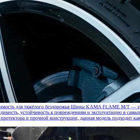
ость для тяжёлого бездорожья
Шины KAMA FLAME M/T — это с
димость, устойчивость к повреждениям и эксплуатацию в самых
у протектора и прочной конструкции, данная модель подходит ка