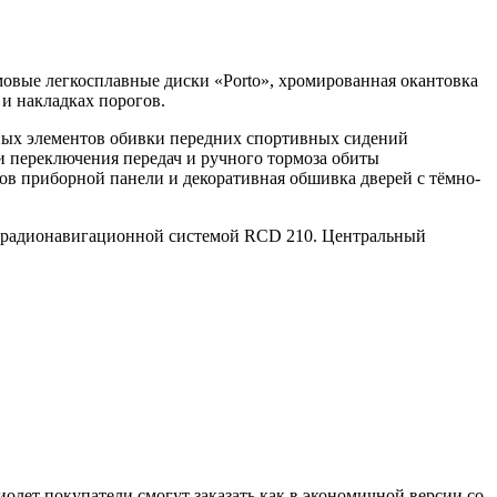
мовые легкосплавные диски «Porto», хромированная окантовка
и накладках порогов.
ьных элементов обивки передних спортивных сидений
ги переключения передач и ручного тормоза обиты
ов приборной панели и декоративная обшивка дверей с тёмно-
 радионавигационной системой RCD 210. Центральный
олет покупатели смогут заказать как в экономичной версии со