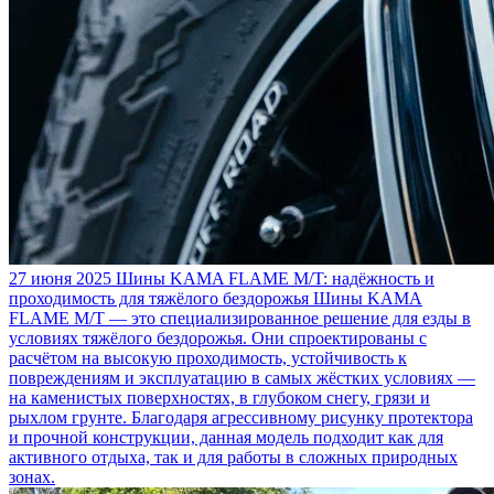
27 июня 2025
Шины KAMA FLAME M/T: надёжность и
проходимость для тяжёлого бездорожья
Шины KAMA
FLAME M/T — это специализированное решение для езды в
условиях тяжёлого бездорожья. Они спроектированы с
расчётом на высокую проходимость, устойчивость к
повреждениям и эксплуатацию в самых жёстких условиях —
на каменистых поверхностях, в глубоком снегу, грязи и
рыхлом грунте. Благодаря агрессивному рисунку протектора
и прочной конструкции, данная модель подходит как для
активного отдыха, так и для работы в сложных природных
зонах.