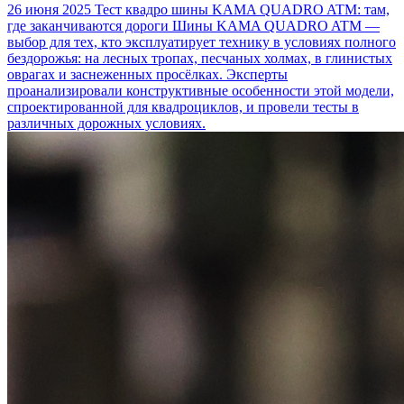
26 июня 2025
Тест квадро шины KAMA QUADRO ATM: там,
где заканчиваются дороги
Шины KAMA QUADRO ATM —
выбор для тех, кто эксплуатирует технику в условиях полного
бездорожья: на лесных тропах, песчаных холмах, в глинистых
оврагах и заснеженных просёлках. Эксперты
проанализировали конструктивные особенности этой модели,
спроектированной для квадроциклов, и провели тесты в
различных дорожных условиях.