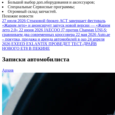
Большой выбор доп.оборудования и аксессуаров;
Специальные Сервисные программы;
Огромный склад запчастей.
Похожие новости
27 июля 2026
Страховой брокер АСТ завершает фестиваль
«Жарим лето» и анонсирует запуск новой версии — «Жарим
лето 2.0»
22 июня 2026
JAECOO J7 против Changan UNI-S:
сравниваем два современных кроссовера
22 мая 2026
Auto.ae
– покупка, продажа и аренда автомобилей в оаэ
24 апреля
2026
EXEED EXLANTIX ПРОВЕДЕТ ТЕСТ-ДРАЙВ
НОВОГО ET8 В ПЕКИНЕ
Записки автомобилиста
Архив