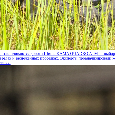
 заканчиваются дороги
Шины KAMA QUADRO ATM — выбор для т
 оврагах и заснеженных просёлках. Эксперты проанализировали 
овиях.