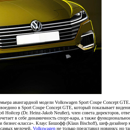
мьера авангардной модели Volkswagen Sport Coupe Concept GTE
оедино в Sport Coupe Concept GTE, который показывает видение 
об Нойсер (Dr. Heinz-Jakob Neußer), член совета директоров, от
сочетает в себе динамичность спорт-кара, а также функциональ
 бизнес-класса». Клаус Бишофф (Klaus Bischoff), шеф-дизайнер
 самых мелочей.
Volkswagen
не только представил новинку, но т