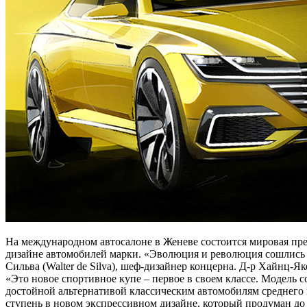
На международном автосалоне в Женеве состоится мировая пре
дизайне автомобилей марки. «Эволюция и революция сошлись в
Сильва (Walter de Silva), шеф-дизайнер концерна. Д-р Хайнц-Як
«Это новое спортивное купе – первое в своем классе. Модель 
достойной альтернативой классическим автомобилям среднего и
ступень в новом экспрессивном дизайне, который продуман до