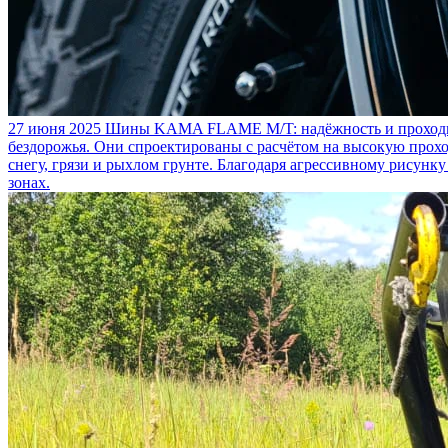
27 июня 2025
Шины KAMA FLAME M/T: надёжность и проходим
бездорожья. Они спроектированы с расчётом на высокую прохо
снегу, грязи и рыхлом грунте. Благодаря агрессивному рисунк
зонах.