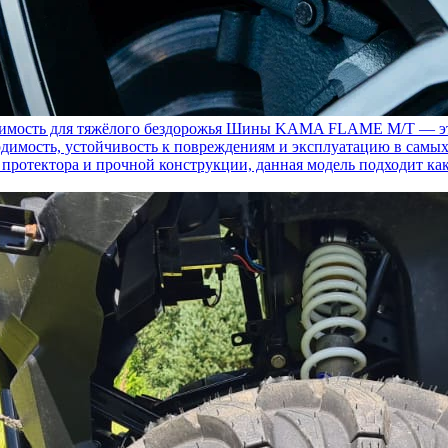
ость для тяжёлого бездорожья
Шины KAMA FLAME M/T — это с
димость, устойчивость к повреждениям и эксплуатацию в самых
у протектора и прочной конструкции, данная модель подходит ка