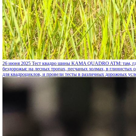
26 июня 2025
Тест квадро шины KAMA QUADRO ATM: там, где
бездорожья: на лесных тропах, песчаных холмах, в глинистых
для квадроциклов, и провели тесты в различных дорожных усл