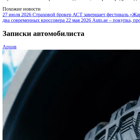
Похожие новости
27 июля 2026
Страховой брокер АСТ завершает фестиваль «Жар
два современных кроссовера
22 мая 2026
Auto.ae – покупка, пр
Записки автомобилиста
Архив