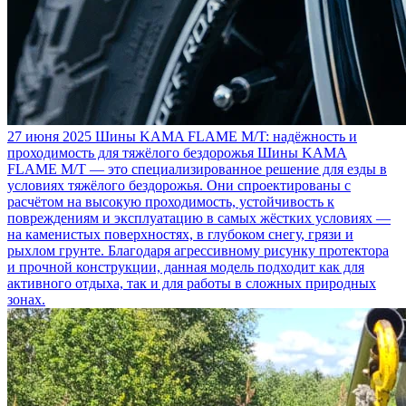
27 июня 2025
Шины KAMA FLAME M/T: надёжность и
проходимость для тяжёлого бездорожья
Шины KAMA
FLAME M/T — это специализированное решение для езды в
условиях тяжёлого бездорожья. Они спроектированы с
расчётом на высокую проходимость, устойчивость к
повреждениям и эксплуатацию в самых жёстких условиях —
на каменистых поверхностях, в глубоком снегу, грязи и
рыхлом грунте. Благодаря агрессивному рисунку протектора
и прочной конструкции, данная модель подходит как для
активного отдыха, так и для работы в сложных природных
зонах.