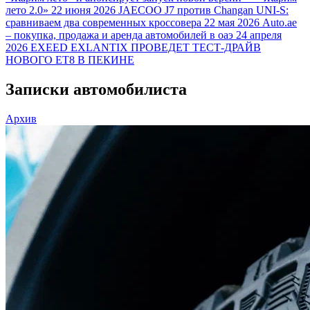
лето 2.0»
22 июня 2026
JAECOO J7 против Changan UNI-S:
сравниваем два современных кроссовера
22 мая 2026
Auto.ae
– покупка, продажа и аренда автомобилей в оаэ
24 апреля
2026
EXEED EXLANTIX ПРОВЕДЕТ ТЕСТ-ДРАЙВ
НОВОГО ET8 В ПЕКИНЕ
Записки автомобилиста
Архив