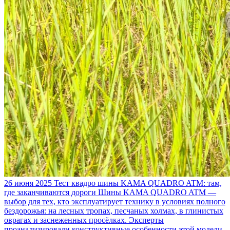
26 июня 2025
Тест квадро шины KAMA QUADRO ATM: там,
где заканчиваются дороги
Шины KAMA QUADRO ATM —
выбор для тех, кто эксплуатирует технику в условиях полного
бездорожья: на лесных тропах, песчаных холмах, в глинистых
оврагах и заснеженных просёлках. Эксперты
проанализировали конструктивные особенности этой модели,