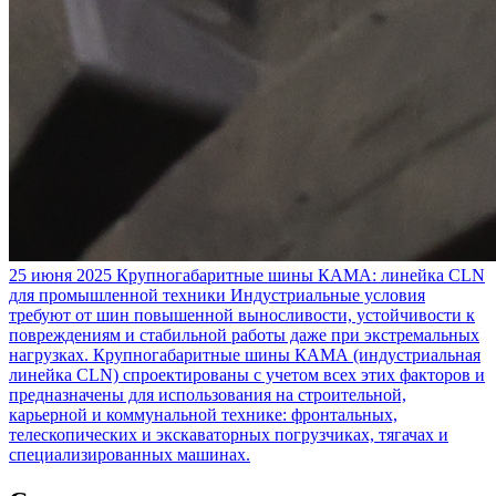
25 июня 2025
Крупногабаритные шины КАМА: линейка CLN
для промышленной техники
Индустриальные условия
требуют от шин повышенной выносливости, устойчивости к
повреждениям и стабильной работы даже при экстремальных
нагрузках. Крупногабаритные шины КАМА (индустриальная
линейка CLN) спроектированы с учетом всех этих факторов и
предназначены для использования на строительной,
карьерной и коммунальной технике: фронтальных,
телескопических и экскаваторных погрузчиках, тягачах и
специализированных машинах.