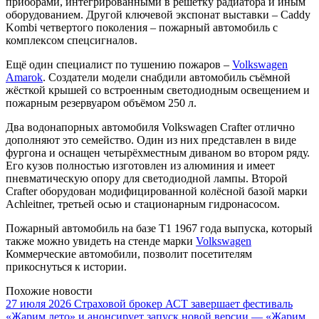
приборами, интегрированными в решётку радиатора и иным
оборудованием. Другой ключевой экспонат выставки – Caddy
Kombi четвертого поколения – пожарный автомобиль с
комплексом спецсигналов.
Ещё один специалист по тушению пожаров –
Volkswagen
Amarok
. Создатели модели снабдили автомобиль съёмной
жёсткой крышей со встроенным светодиодным освещением и
пожарным резервуаром объёмом 250 л.
Два водонапорных автомобиля Volkswagen Crafter отлично
дополняют это семейство. Один из них представлен в виде
фургона и оснащен четырёхместным диваном во втором ряду.
Его кузов полностью изготовлен из алюминия и имеет
пневматическую опору для светодиодной лампы. Второй
Crafter оборудован модифицированной колёсной базой марки
Achleitner, третьей осью и стационарным гидронасосом.
Пожарный автомобиль на базе Т1 1967 года выпуска, который
также можно увидеть на стенде марки
Volkswagen
Коммерческие автомобили, позволит посетителям
прикоснуться к истории.
Похожие новости
27 июля 2026
Страховой брокер АСТ завершает фестиваль
«Жарим лето» и анонсирует запуск новой версии — «Жарим