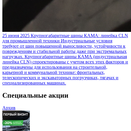
25 июня 2025
Крупногабаритные шины КАМА: линейка CLN
для промышленной техники
Индустриальные условия
требуют от шин повышенной выносливости, устойчивости к
повреждениям и стабильной работы даже при экстремальных
нагрузках. Крупногабаритные шины КАМА (индустриальная
линейка CLN) спроектированы с учетом всех этих факторов и
предназначены для использования на строительной,
карьерной и коммунальной технике: фронтальных,
телескопических и экскаваторных погрузчиках, тягачах и
специализированных машинах.
Специальные акции
Архив