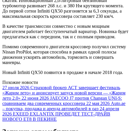
сжатия. Инновационный 2,0-литровый бензиновый
турбомотор развивает 268 л.с. и 380 Нм крутящего момента.
До первой сотни Infiniti QX50 разгоняется за 6,3 секунды, а
максимальная скорость кроссовера составляет 230 км/ч.
В качестве трансмиссии совместно с новым мощным
двигателем работает бесступенчатый вариатор. Новинка будет
предлагаться как с передним, так и с полным приводом.
Помимо современного двигателя кроссовер получил систему
Nissan ProPilot, которая способна в рамках одной полосы
движения ускорять автомобиль, тормозить и совершать
маневры.
Новый Infiniti QX50 появится в продаже в начале 2018 года.
Похожие новости
27 июля 2026
Страховой брокер АСТ завершает фестиваль
«Жарим лето» и анонсирует запуск новой версии — «Жарим
лето 2.0»
22 июня 2026
JAECOO J7 против Changan UNI-S:
сравниваем два современных кроссовера
22 мая 2026
Auto.ae
– покупка, продажа и аренда автомобилей в оаэ
24 апреля
2026
EXEED EXLANTIX ПРОВЕДЕТ ТЕСТ-ДРАЙВ
НОВОГО ET8 В ПЕКИНЕ