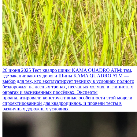
26 июня 2025
Тест квадро шины KAMA QUADRO ATM: там,
где заканчиваются дороги
Шины KAMA QUADRO ATM —
выбор для тех, кто эксплуатирует технику в условиях полного
бездорожья: на лесных тропах, песчаных холмах, в глинистых
оврагах и заснеженных просёлках. Эксперты
проанализировали конструктивные особенности этой модели,
спроектированной для квадроциклов, и провели тесты в
различных дорожных условиях.