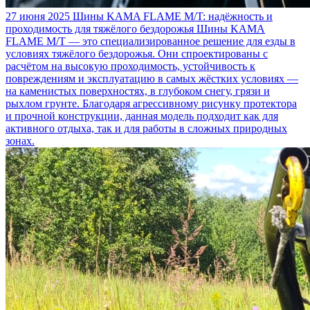
27 июня 2025
Шины KAMA FLAME M/T: надёжность и
проходимость для тяжёлого бездорожья
Шины KAMA
FLAME M/T — это специализированное решение для езды в
условиях тяжёлого бездорожья. Они спроектированы с
расчётом на высокую проходимость, устойчивость к
повреждениям и эксплуатацию в самых жёстких условиях —
на каменистых поверхностях, в глубоком снегу, грязи и
рыхлом грунте. Благодаря агрессивному рисунку протектора
и прочной конструкции, данная модель подходит как для
активного отдыха, так и для работы в сложных природных
зонах.