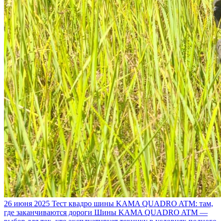
26 июня 2025
Тест квадро шины KAMA QUADRO ATM: там,
где заканчиваются дороги
Шины KAMA QUADRO ATM —