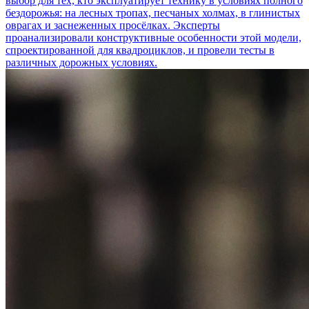
выбор для тех, кто эксплуатирует технику в условиях полного
бездорожья: на лесных тропах, песчаных холмах, в глинистых
оврагах и заснеженных просёлках. Эксперты
проанализировали конструктивные особенности этой модели,
спроектированной для квадроциклов, и провели тесты в
различных дорожных условиях.