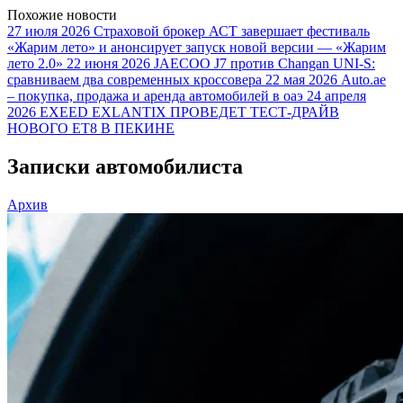
Похожие новости
27 июля 2026
Страховой брокер АСТ завершает фестиваль
«Жарим лето» и анонсирует запуск новой версии — «Жарим
лето 2.0»
22 июня 2026
JAECOO J7 против Changan UNI-S:
сравниваем два современных кроссовера
22 мая 2026
Auto.ae
– покупка, продажа и аренда автомобилей в оаэ
24 апреля
2026
EXEED EXLANTIX ПРОВЕДЕТ ТЕСТ-ДРАЙВ
НОВОГО ET8 В ПЕКИНЕ
Записки автомобилиста
Архив