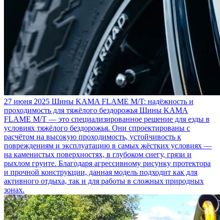
27 июня 2025
Шины KAMA FLAME M/T: надёжность и
проходимость для тяжёлого бездорожья
Шины KAMA
FLAME M/T — это специализированное решение для езды в
условиях тяжёлого бездорожья. Они спроектированы с
расчётом на высокую проходимость, устойчивость к
повреждениям и эксплуатацию в самых жёстких условиях —
на каменистых поверхностях, в глубоком снегу, грязи и
рыхлом грунте. Благодаря агрессивному рисунку протектора
и прочной конструкции, данная модель подходит как для
активного отдыха, так и для работы в сложных природных
зонах.