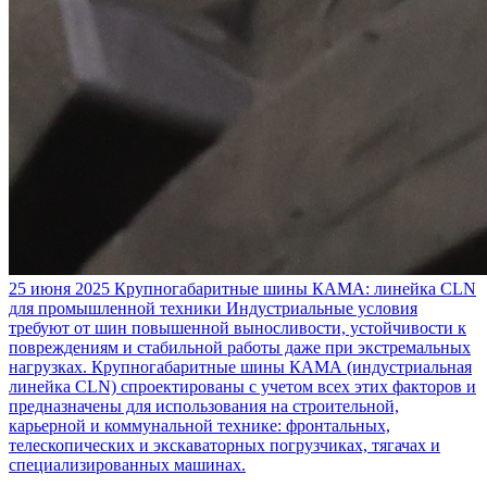
25 июня 2025
Крупногабаритные шины КАМА: линейка CLN
для промышленной техники
Индустриальные условия
требуют от шин повышенной выносливости, устойчивости к
повреждениям и стабильной работы даже при экстремальных
нагрузках. Крупногабаритные шины КАМА (индустриальная
линейка CLN) спроектированы с учетом всех этих факторов и
предназначены для использования на строительной,
карьерной и коммунальной технике: фронтальных,
телескопических и экскаваторных погрузчиках, тягачах и
специализированных машинах.