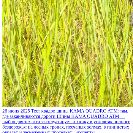
26 июня 2025
Тест квадро шины KAMA QUADRO ATM: там,
где заканчиваются дороги
Шины KAMA QUADRO ATM —
выбор для тех, кто эксплуатирует технику в условиях полного
бездорожья: на лесных тропах, песчаных холмах, в глинистых
оврагах и заснеженных просёлках. Эксперты