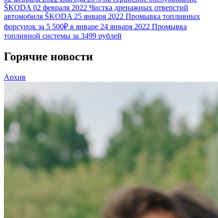
ŠKODA
02 февраля 2022
Чистка дренажных отверстий
автомобиля ŠKODA
25 января 2022
Промывка топливных
форсунок за 5 500₽ в январе
24 января 2022
Промывка
топливной системы за 3499 рублей
Горячие новости
Архив