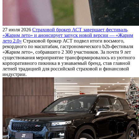
27 июля 2026
Страховой брокер АСТ завершает фестиваль
«Жарим лето» и анонсирует запуск новой версии — «Жарим
лето 2.0»
Страховой брокер АСТ подвел итоги восьмого,
рекордного по масштабам, гастрономического b2b-фестиваля
«Жарим лето», собравшего 2 300 участников. За почти 9 лет
существования мероприятие трансформировалось из уютного
корпоративного пикника в узнаваемый бренд, став главной
летней традицией для российской страховой и финансовой
индустрии.