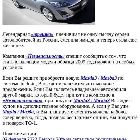
Легендарная
«трешка»
, пленившая не одну тысячу сердец
автолюбителей из России, сменила имидж, и теперь стала еще
желаннее.
Компания
«Независимость»
спешит сообщить о том, что
стать владельцем модели образца 2009 года можно на особых
условиях.
Если Вы решите приобрести новую
Mazda3
/
Мазда3
по
системе trade-in, Вас ждет исключительно выгодное
предложение. Если Вы являетесь владельцем автомобиля
другой марки, который будет принят на комиссию в
«Независимости»
, при покупке
Mazda3
/
Мазда3
Вас ждет
купон на дополнительное оборудование. А если у Вас уже
Mazda / Мазда
, и Вы планируете сменить модель на более
совершенную, тогда, помимо бесплатных опций, Вы получите
в подарок ТО-1.
Похожие акции
02 февраля 2022
Выгода 20% на сервисное обслуживание