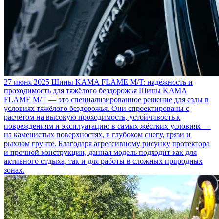
27 июня 2025
Шины KAMA FLAME M/T: надёжность и
проходимость для тяжёлого бездорожья
Шины KAMA
FLAME M/T — это специализированное решение для езды в
условиях тяжёлого бездорожья. Они спроектированы с
расчётом на высокую проходимость, устойчивость к
повреждениям и эксплуатацию в самых жёстких условиях —
на каменистых поверхностях, в глубоком снегу, грязи и
рыхлом грунте. Благодаря агрессивному рисунку протектора
и прочной конструкции, данная модель подходит как для
активного отдыха, так и для работы в сложных природных
зонах.