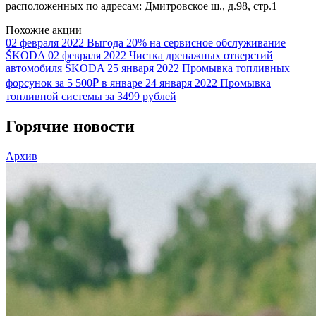
расположенных по адресам: Дмитровское ш., д.98, стр.1
Похожие акции
02 февраля 2022
Выгода 20% на сервисное обслуживание
ŠKODA
02 февраля 2022
Чистка дренажных отверстий
автомобиля ŠKODA
25 января 2022
Промывка топливных
форсунок за 5 500₽ в январе
24 января 2022
Промывка
топливной системы за 3499 рублей
Горячие новости
Архив