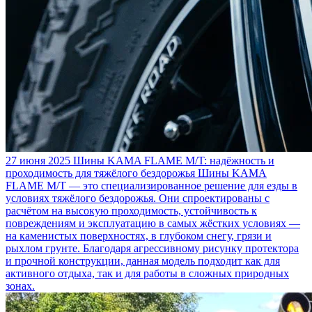
27 июня 2025
Шины KAMA FLAME M/T: надёжность и
проходимость для тяжёлого бездорожья
Шины KAMA
FLAME M/T — это специализированное решение для езды в
условиях тяжёлого бездорожья. Они спроектированы с
расчётом на высокую проходимость, устойчивость к
повреждениям и эксплуатацию в самых жёстких условиях —
на каменистых поверхностях, в глубоком снегу, грязи и
рыхлом грунте. Благодаря агрессивному рисунку протектора
и прочной конструкции, данная модель подходит как для
активного отдыха, так и для работы в сложных природных
зонах.