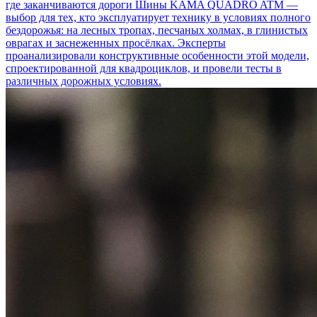
где заканчиваются дороги
Шины KAMA QUADRO ATM —
выбор для тех, кто эксплуатирует технику в условиях полного
бездорожья: на лесных тропах, песчаных холмах, в глинистых
оврагах и заснеженных просёлках. Эксперты
проанализировали конструктивные особенности этой модели,
спроектированной для квадроциклов, и провели тесты в
различных дорожных условиях.