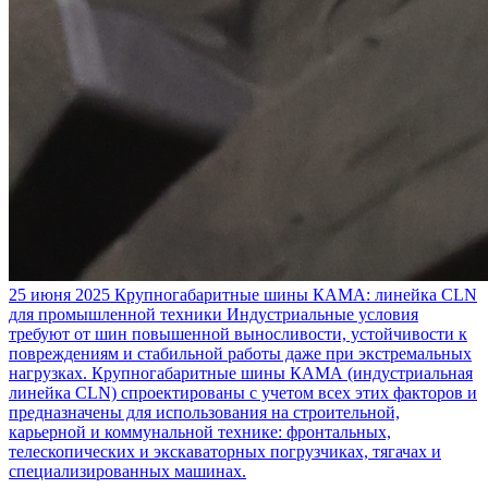
25 июня 2025
Крупногабаритные шины КАМА: линейка CLN
для промышленной техники
Индустриальные условия
требуют от шин повышенной выносливости, устойчивости к
повреждениям и стабильной работы даже при экстремальных
нагрузках. Крупногабаритные шины КАМА (индустриальная
линейка CLN) спроектированы с учетом всех этих факторов и
предназначены для использования на строительной,
карьерной и коммунальной технике: фронтальных,
телескопических и экскаваторных погрузчиках, тягачах и
специализированных машинах.