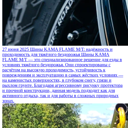
27 июня 2025
Шины KAMA FLAME M/T: надёжность и
проходимость для тяжёлого бездорожья
Шины KAMA
FLAME M/T — это специализированное решение для езды в
условиях тяжёлого бездорожья. Они спроектированы с
расчётом на высокую проходимость, устойчивость к
повреждениям и эксплуатацию в самых жёстких условиях —
на каменистых поверхностях, в глубоком снегу, грязи и
рыхлом грунте. Благодаря агрессивному рисунку протектора
и прочной конструкции, данная модель подходит как для
активного отдыха, так и для работы в сложных природных
зонах.