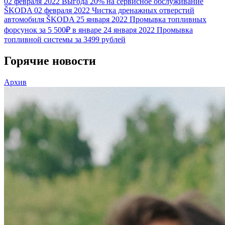
02 февраля 2022
Выгода 20% на сервисное обслуживание
ŠKODA
02 февраля 2022
Чистка дренажных отверстий
автомобиля ŠKODA
25 января 2022
Промывка топливных
форсунок за 5 500₽ в январе
24 января 2022
Промывка
топливной системы за 3499 рублей
Горячие новости
Архив