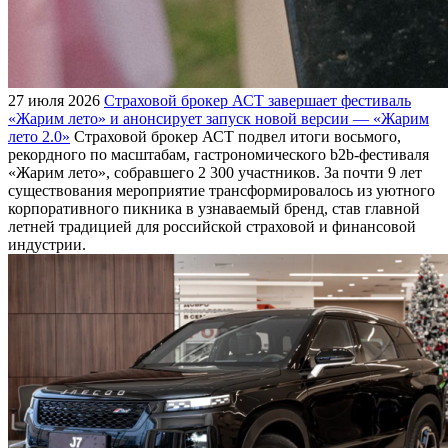
27 июля 2026
Страховой брокер АСТ завершает фестиваль
«Жарим лето» и анонсирует запуск новой версии — «Жарим
лето 2.0»
Страховой брокер АСТ подвел итоги восьмого,
рекордного по масштабам, гастрономического b2b-фестиваля
«Жарим лето», собравшего 2 300 участников. За почти 9 лет
существования мероприятие трансформировалось из уютного
корпоративного пикника в узнаваемый бренд, став главной
летней традицией для российской страховой и финансовой
индустрии.