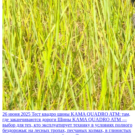
26 июня 2025
Тест квадро шины KAMA QUADRO ATM: там,
где заканчиваются дороги
Шины KAMA QUADRO ATM —
выбор для тех, кто эксплуатирует технику в условиях полного
бездорожья: на лесных тропах, песчаных холмах, в глинистых