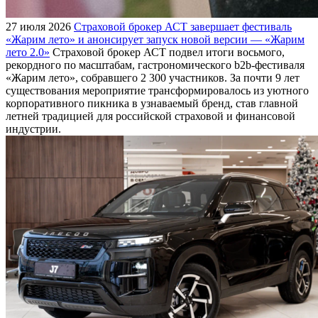
27 июля 2026
Страховой брокер АСТ завершает фестиваль
«Жарим лето» и анонсирует запуск новой версии — «Жарим
лето 2.0»
Страховой брокер АСТ подвел итоги восьмого,
рекордного по масштабам, гастрономического b2b-фестиваля
«Жарим лето», собравшего 2 300 участников. За почти 9 лет
существования мероприятие трансформировалось из уютного
корпоративного пикника в узнаваемый бренд, став главной
летней традицией для российской страховой и финансовой
индустрии.