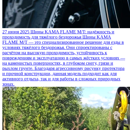
27 июня 2025
Шины KAMA FLAME M/T: надёжность и
проходимость для тяжёлого бездорожья
Шины KAMA
FLAME M/T — это специализированное решение для езды в
условиях тяжёлого бездорожья. Они спроектированы с
расчётом на высокую проходимость, устойчивость к
повреждениям и эксплуатацию в самых жёстких условиях —
на каменистых поверхностях, в глубоком снегу, грязи и
рыхлом грунте. Благодаря агрессивному рисунку протектора
и прочной конструкции, данная модель подходит как для
активного отдыха, так и для работы в сложных природных
зонах.