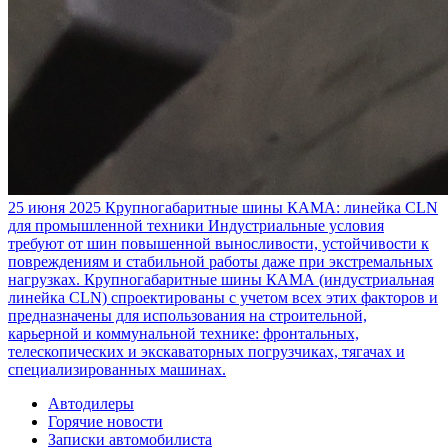
25 июня 2025
Крупногабаритные шины КАМА: линейка CLN
для промышленной техники
Индустриальные условия
требуют от шин повышенной выносливости, устойчивости к
повреждениям и стабильной работы даже при экстремальных
нагрузках. Крупногабаритные шины КАМА (индустриальная
линейка CLN) спроектированы с учетом всех этих факторов и
предназначены для использования на строительной,
карьерной и коммунальной технике: фронтальных,
телескопических и экскаваторных погрузчиках, тягачах и
специализированных машинах.
Автодилеры
Горячие новости
Записки автомобилиста