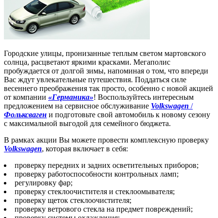
Городские улицы, пронизанные теплым светом мартовского
солнца, расцветают яркими красками. Мегаполис
пробуждается от долгой зимы, напоминая о том, что впереди
Вас ждут увлекательные путешествия. Поддаться силе
весеннего преображения так просто, особенно с новой акцией
от компании
«Германика»
! Воспользуйтесь интересным
предложением на сервисное обслуживание
Volkswagen
/
Фольксваген
и подготовьте свой автомобиль к новому сезону
с максимальной выгодой для семейного бюджета.
В рамках акции Вы можете провести комплексную проверку
Volkswagen
, которая включает в себя:
проверку передних и задних осветительных приборов;
проверку работоспособности контрольных ламп;
регулировку фар;
проверку стеклоочистителя и стеклоомывателя;
проверку щеток стеклоочистителя;
проверку ветрового стекла на предмет повреждений;
проверку системы охлаждения;