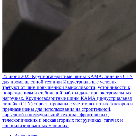
25 июня 2025
Крупногабаритные шины КАМА: линейка CLN
для промышленной техники
Индустриальные условия
требуют от шин повышенной выносливости, устойчивости к
повреждениям и стабильной работы даже при экстремальных
нагрузках. Крупногабаритные шины КАМА (индустриальная
линейка CLN) спроектированы с учетом всех этих факторов и
предназначены для использования на строительной,
карьерной и коммунальной технике: фронтальных,
телескопических и экскаваторных погрузчиках, тягачах и
специализированных машинах.
Автодилеры