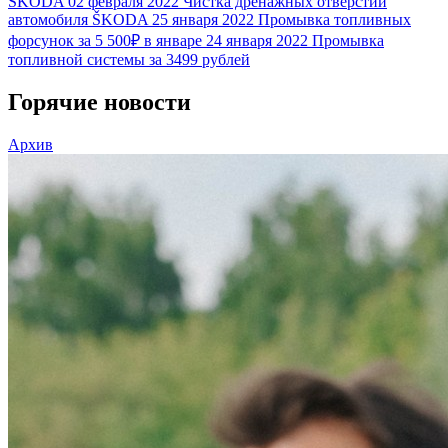
ŠKODA
02 февраля 2022
Чистка дренажных отверстий
автомобиля ŠKODA
25 января 2022
Промывка топливных
форсунок за 5 500₽ в январе
24 января 2022
Промывка
топливной системы за 3499 рублей
Горячие новости
Архив