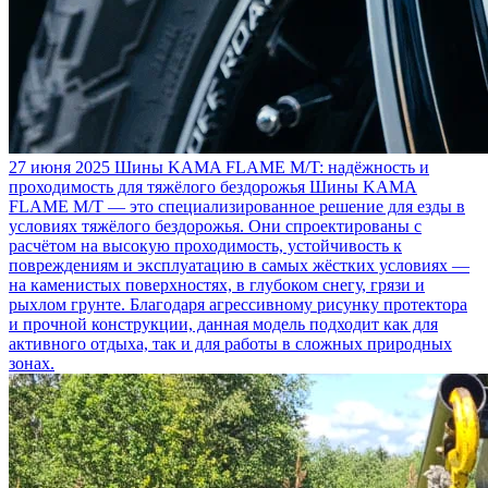
27 июня 2025
Шины KAMA FLAME M/T: надёжность и
проходимость для тяжёлого бездорожья
Шины KAMA
FLAME M/T — это специализированное решение для езды в
условиях тяжёлого бездорожья. Они спроектированы с
расчётом на высокую проходимость, устойчивость к
повреждениям и эксплуатацию в самых жёстких условиях —
на каменистых поверхностях, в глубоком снегу, грязи и
рыхлом грунте. Благодаря агрессивному рисунку протектора
и прочной конструкции, данная модель подходит как для
активного отдыха, так и для работы в сложных природных
зонах.