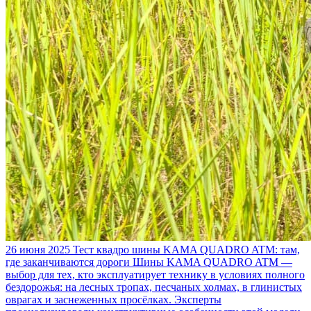
26 июня 2025
Тест квадро шины KAMA QUADRO ATM: там,
где заканчиваются дороги
Шины KAMA QUADRO ATM —
выбор для тех, кто эксплуатирует технику в условиях полного
бездорожья: на лесных тропах, песчаных холмах, в глинистых
оврагах и заснеженных просёлках. Эксперты