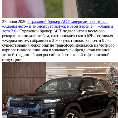
27 июля 2026
Страховой брокер АСТ завершает фестиваль
«Жарим лето» и анонсирует запуск новой версии — «Жарим
лето 2.0»
Страховой брокер АСТ подвел итоги восьмого,
рекордного по масштабам, гастрономического b2b-фестиваля
«Жарим лето», собравшего 2 300 участников. За почти 9 лет
существования мероприятие трансформировалось из уютного
корпоративного пикника в узнаваемый бренд, став главной
летней традицией для российской страховой и финансовой
индустрии.