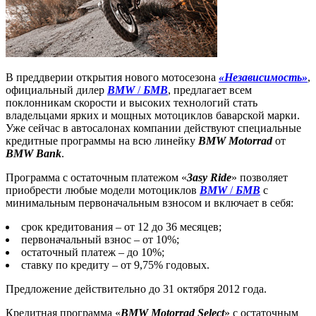
В преддверии открытия нового мотосезона
«Независимость»
,
официальный дилер
BMW
/
БМВ
, предлагает всем
поклонникам скорости и высоких технологий стать
владельцами ярких и мощных мотоциклов баварской марки.
Уже сейчас в автосалонах компании действуют специальные
кредитные программы на всю линейку
BMW Motorrad
от
BMW Bank
.
Программа с остаточным платежом «
3asy Ride
» позволяет
приобрести любые модели мотоциклов
BMW
/
БМВ
с
минимальным первоначальным взносом и включает в себя:
срок кредитования – от 12 до 36 месяцев;
первоначальный взнос – от 10%;
остаточный платеж – до 10%;
ставку по кредиту – от 9,75% годовых.
Предложение действительно до 31 октября 2012 года.
Кредитная программа «
BMW Motorrad Select
» с остаточным