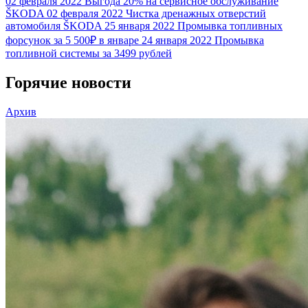
02 февраля 2022
Выгода 20% на сервисное обслуживание
ŠKODA
02 февраля 2022
Чистка дренажных отверстий
автомобиля ŠKODA
25 января 2022
Промывка топливных
форсунок за 5 500₽ в январе
24 января 2022
Промывка
топливной системы за 3499 рублей
Горячие новости
Архив