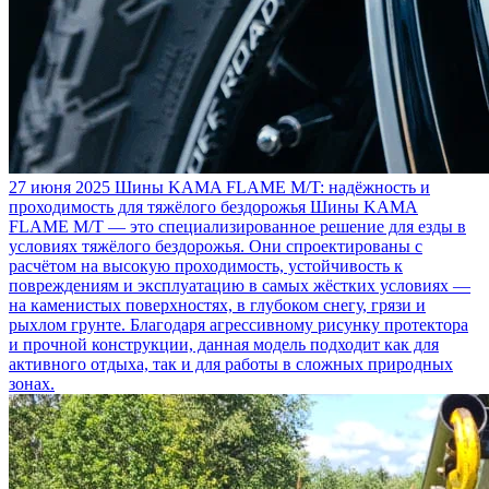
27 июня 2025
Шины KAMA FLAME M/T: надёжность и
проходимость для тяжёлого бездорожья
Шины KAMA
FLAME M/T — это специализированное решение для езды в
условиях тяжёлого бездорожья. Они спроектированы с
расчётом на высокую проходимость, устойчивость к
повреждениям и эксплуатацию в самых жёстких условиях —
на каменистых поверхностях, в глубоком снегу, грязи и
рыхлом грунте. Благодаря агрессивному рисунку протектора
и прочной конструкции, данная модель подходит как для
активного отдыха, так и для работы в сложных природных
зонах.