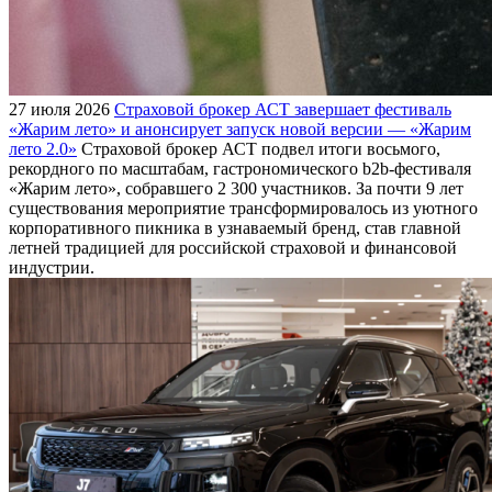
27 июля 2026
Страховой брокер АСТ завершает фестиваль
«Жарим лето» и анонсирует запуск новой версии — «Жарим
лето 2.0»
Страховой брокер АСТ подвел итоги восьмого,
рекордного по масштабам, гастрономического b2b-фестиваля
«Жарим лето», собравшего 2 300 участников. За почти 9 лет
существования мероприятие трансформировалось из уютного
корпоративного пикника в узнаваемый бренд, став главной
летней традицией для российской страховой и финансовой
индустрии.