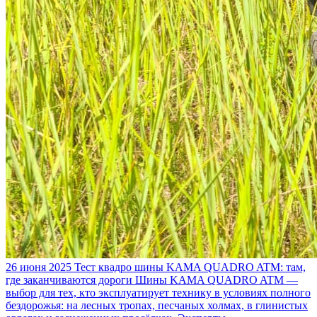
26 июня 2025
Тест квадро шины KAMA QUADRO ATM: там,
где заканчиваются дороги
Шины KAMA QUADRO ATM —
выбор для тех, кто эксплуатирует технику в условиях полного
бездорожья: на лесных тропах, песчаных холмах, в глинистых