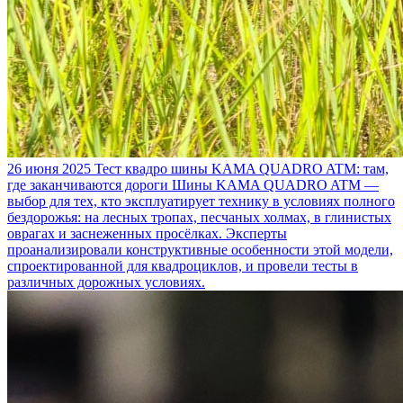
26 июня 2025
Тест квадро шины KAMA QUADRO ATM: там,
где заканчиваются дороги
Шины KAMA QUADRO ATM —
выбор для тех, кто эксплуатирует технику в условиях полного
бездорожья: на лесных тропах, песчаных холмах, в глинистых
оврагах и заснеженных просёлках. Эксперты
проанализировали конструктивные особенности этой модели,
спроектированной для квадроциклов, и провели тесты в
различных дорожных условиях.