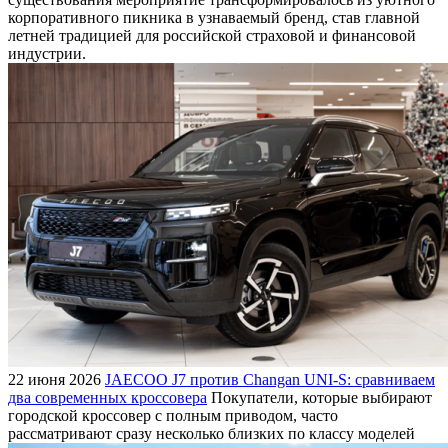
корпоративного пикника в узнаваемый бренд, став главной
летней традицией для российской страховой и финансовой
индустрии.
22 июня 2026
JAECOO J7 против Changan UNI-S: сравниваем
два современных кроссовера
Покупатели, которые выбирают
городской кроссовер с полным приводом, часто
рассматривают сразу несколько близких по классу моделей