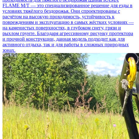
FLAME M/T — это специализированное решение для езды в
условиях тяжёлого бездорожья. Они спроектированы с
расчётом на высокую проходимость, устойчивость к
повреждениям и эксплуатацию в самых жёстких условиях —
на каменистых поверхностях, в глубоком снегу, грязи и
рыхлом грунте. Благодаря агрессивному рисунку протектора
и прочной конструкции, данная модель подходит как для
активного отдыха, так и для работы в сложных природных
зонах.