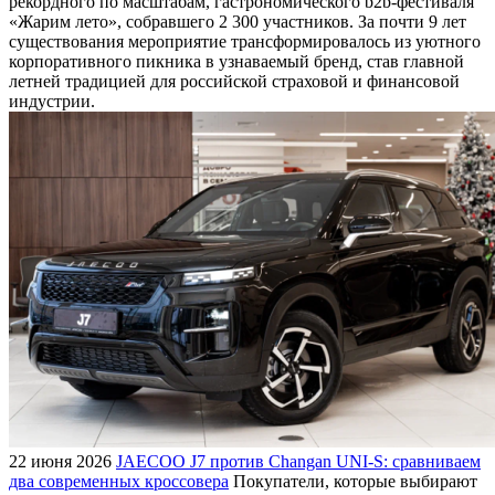
рекордного по масштабам, гастрономического b2b-фестиваля
«Жарим лето», собравшего 2 300 участников. За почти 9 лет
существования мероприятие трансформировалось из уютного
корпоративного пикника в узнаваемый бренд, став главной
летней традицией для российской страховой и финансовой
индустрии.
22 июня 2026
JAECOO J7 против Changan UNI-S: сравниваем
два современных кроссовера
Покупатели, которые выбирают