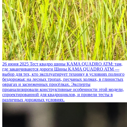
26 июня 2025
Тест квадро шины KAMA QUADRO ATM: там,
где заканчиваются дороги
Шины KAMA QUADRO ATM —
выбор для тех, кто эксплуатирует технику в условиях полного
бездорожья: на лесных тропах, песчаных холмах, в глинистых
оврагах и заснеженных просёлках. Эксперты
проанализировали конструктивные особенности этой модели,
спроектированной для квадроциклов, и провели тесты в
различных дорожных условиях.