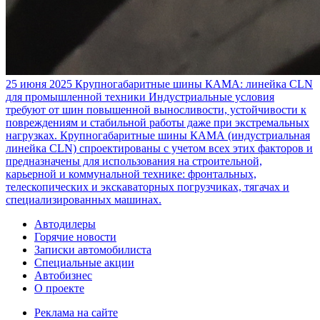
25 июня 2025
Крупногабаритные шины КАМА: линейка CLN
для промышленной техники
Индустриальные условия
требуют от шин повышенной выносливости, устойчивости к
повреждениям и стабильной работы даже при экстремальных
нагрузках. Крупногабаритные шины КАМА (индустриальная
линейка CLN) спроектированы с учетом всех этих факторов и
предназначены для использования на строительной,
карьерной и коммунальной технике: фронтальных,
телескопических и экскаваторных погрузчиках, тягачах и
специализированных машинах.
Автодилеры
Горячие новости
Записки автомобилиста
Специальные акции
Автобизнес
О проекте
Реклама на сайте