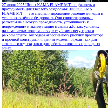
27 июня 2025
Шины KAMA FLAME M/T: надёжность и
проходимость для тяжёлого бездорожья
Шины KAMA
FLAME M/T — это специализированное решение для езды в
условиях тяжёлого бездорожья. Они спроектированы с
расчётом на высокую проходимость, устойчивость к
повреждениям и эксплуатацию в самых жёстких условиях —
на каменистых поверхностях, в глубоком снегу, грязи и
рыхлом грунте. Благодаря агрессивному рисунку протектора
и прочной конструкции, данная модель подходит как для
активного отдыха, так и для работы в сложных природных
зонах.