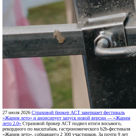
27 июля 2026
Страховой брокер АСТ завершает фестиваль
«Жарим лето» и анонсирует запуск новой версии — «Жарим
лето 2.0»
Страховой брокер АСТ подвел итоги восьмого,
рекордного по масштабам, гастрономического b2b-фестиваля
«Жарим лето», собравшего 2 300 участников. За почти 9 лет