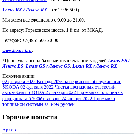
Lexus RX / Лексус RX
– от 1 936 500 р.
Мы ждем вас ежедневно с 9.00 до 21.00.
По адресу: Горьковское шоссе, 1-й км. от МКАД.
Телефон: +7(495) 666-20-00.
www.lexus-i.ru
.
*Цены указаны на базовые комплектации моделей
Lexus ES /
Лексус ES
,
Lexus GS / Лексус GS
,
Lexus RX / Лексус RX
.
Похожие акции
02 февраля 2022
Выгода 20% на сервисное обслуживание
ŠKODA
02 февраля 2022
Чистка дренажных отверстий
автомобиля ŠKODA
25 января 2022
Промывка топливных
форсунок за 5 500₽ в январе
24 января 2022
Промывка
топливной системы за 3499 рублей
Горячие новости
Архив