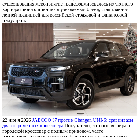
существования мероприятие трансформировалось из уютного
корпоративного пикника в узнаваемый бренд, став главной
летней традицией для российской страховой и финансовой
индустрии.
22 июня 2026
JAECOO J7 против Changan UNI-S: сравниваем
два современных кроссовера
Покупатели, которые выбирают
городской кроссовер с полным приводом, часто
рассматривают сразу несколько близких по классу моделей