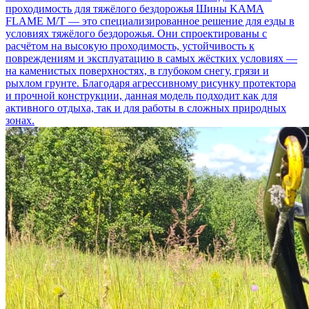
проходимость для тяжёлого бездорожья
Шины KAMA
FLAME M/T — это специализированное решение для езды в
условиях тяжёлого бездорожья. Они спроектированы с
расчётом на высокую проходимость, устойчивость к
повреждениям и эксплуатацию в самых жёстких условиях —
на каменистых поверхностях, в глубоком снегу, грязи и
рыхлом грунте. Благодаря агрессивному рисунку протектора
и прочной конструкции, данная модель подходит как для
активного отдыха, так и для работы в сложных природных
зонах.