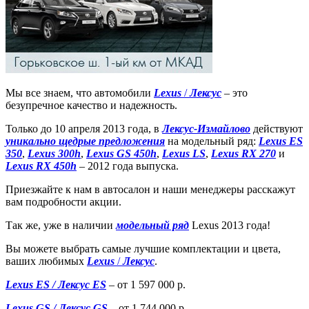
Мы все знаем, что автомобили
Lexus
/
Лексус
– это
безупречное качество и надежность.
Только до 10 апреля 2013 года, в
Лексус-Измайлово
действуют
уникально щедрые предложения
на модельный ряд:
Lexus ES
350
,
Lexus 300h
,
Lexus GS 450h
,
Lexus LS
,
Lexus RX 270
и
Lexus RX 450h
– 2012 года выпуска.
Приезжайте к нам в автосалон и наши менеджеры расскажут
вам подробности акции.
Так же, уже в наличии
модельный ряд
Lexus 2013 года!
Вы можете выбрать самые лучшие комплектации и цвета,
ваших любимых
Lexus
/
Лексус
.
Lexus ES / Лексус ES
– от 1 597 000 р.
Lexus GS / Лексус GS
– от 1 744 000 р.