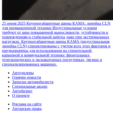
25 июня 2025
Крупногабаритные шины КАМА: линейка CLN
для промышленной техники
Индустриальные условия
требуют от шин повышенной выносливости, устойчивости к
повреждениям и стабильной работы даже при экстремальных
нагрузках. Крупногабаритные шины КАМА (индустриальная
линейка CLN) спроектированы с учетом всех этих факторов и
предназначены для использования на строительной,
карьерной и коммунальной технике: фронтальных,
телескопических и экскаваторных погрузчиках, тягачах и
специализированных машинах.
Автодилеры
Горячие новости
Записки автомобилиста
Специальные акции
Автобизнес
О проекте
Реклама на сайте
Авторские права