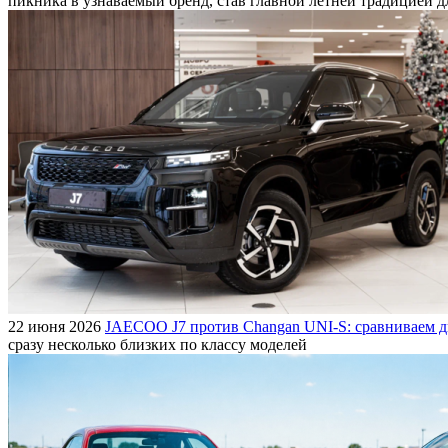
пикника в узнаваемый бренд, став главной летней традицией 
22 июня 2026
JAECOO J7 против Changan UNI-S: сравниваем д
сразу несколько близких по классу моделей