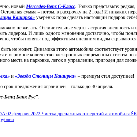
нечно, новый
Мerсedes-Benz С-Класс
. Только представьте: редкая
. Остальная сумма – потом, в рассрочку на 2 года! И никаких пе
олицы Каширка»
уверены: пора сделать настоящий подарок себе!
озможно не желать. Отличительные черты - строгая внешность и
– быть лидером. И лишь одного мгновения достаточно, чтобы поня
точно, чтобы понять: под эффектным внешним видом скрываются
 быть не может. Динамика этого автомобиля соответствует уров
ия и огромное количество электронных современных систем позв
ного места на парковке, легок в управлении, пригоден для слож
вка»
и
«Звезда Столицы Каширка»
– премиум стал доступнее!
Но срок предложения ограничен – только до 30 апреля.
с-Бенц Банк Рус"
.
ODA
02 февраля 2022
Чистка дренажных отверстий автомобиля 
рублей