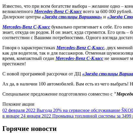
Известно, что при всем богатстве выбора – желание одно – ко
великолепного
Мerсedes-Benz С-Класс
всего за 600 000 рублей
Дилерские центры
«Звезда столицы Варшавка»
и
«Звезда Ст
Mercedes-Benz С-Класс
буквально притягивает к себе. Его нев
знает, откуда он родом. И он знает, куда стремится. Его цель 
соответствии с Вашими потребностями. Одного взгляда доста
Говоря о характеристиках
Mercedes-Benz С-Класс
, двух мнений
как для водителя, так и для пассажиров. Отменная шумоизоляц
время, компактный седан
Мerсedes-Benz С-Класс
не занимает м
престижен!
С новой программой рассрочки от ДЦ
«Звезда столицы Варша
Ах да, в наличии 100 автомобилей. Вам есть из чего выбрать! 
Специальное предложение подготовлено совместно с
"Мерседе
Похожие акции
02 февраля 2022
Выгода 20% на сервисное обслуживание ŠK
в январе
24 января 2022
Промывка топливной системы за 3499 
Горячие новости