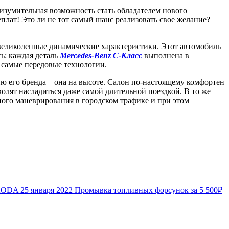
, изумительная возможность стать обладателем нового
реплат! Это ли не тот самый шанс реализовать свое желание?
 великолепные динамические характеристики. Этот автомобиль
ть: каждая деталь
Mercedes-Benz С-Класс
выполнена в
 самые передовые технологии.
ню его бренда – она на высоте. Салон по-настоящему комфортен
олят насладиться даже самой длительной поездкой. В то же
ного маневрирования в городском трафике и при этом
ŠKODA
25 января 2022
Промывка топливных форсунок за 5 500₽