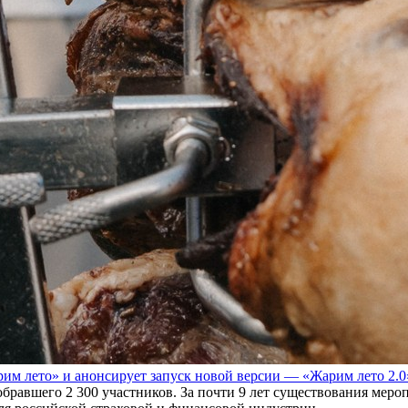
им лето» и анонсирует запуск новой версии — «Жарим лето 2.0
обравшего 2 300 участников. За почти 9 лет существования мер