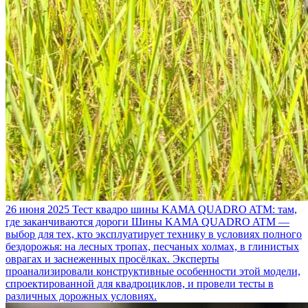
26 июня 2025
Тест квадро шины KAMA QUADRO ATM: там,
где заканчиваются дороги
Шины KAMA QUADRO ATM —
выбор для тех, кто эксплуатирует технику в условиях полного
бездорожья: на лесных тропах, песчаных холмах, в глинистых
оврагах и заснеженных просёлках. Эксперты
проанализировали конструктивные особенности этой модели,
спроектированной для квадроциклов, и провели тесты в
различных дорожных условиях.