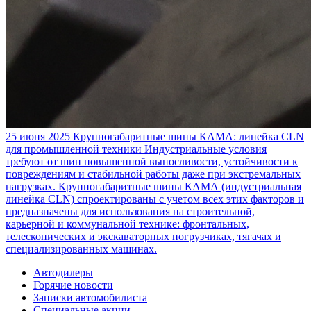
25 июня 2025
Крупногабаритные шины КАМА: линейка CLN
для промышленной техники
Индустриальные условия
требуют от шин повышенной выносливости, устойчивости к
повреждениям и стабильной работы даже при экстремальных
нагрузках. Крупногабаритные шины КАМА (индустриальная
линейка CLN) спроектированы с учетом всех этих факторов и
предназначены для использования на строительной,
карьерной и коммунальной технике: фронтальных,
телескопических и экскаваторных погрузчиках, тягачах и
специализированных машинах.
Автодилеры
Горячие новости
Записки автомобилиста
Специальные акции