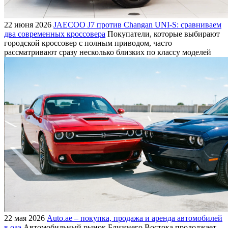
22 июня 2026
JAECOO J7 против Changan UNI-S: сравниваем
два современных кроссовера
Покупатели, которые выбирают
городской кроссовер с полным приводом, часто
рассматривают сразу несколько близких по классу моделей
22 мая 2026
Auto.ae – покупка, продажа и аренда автомобилей
в оаэ
Автомобильный рынок Ближнего Востока продолжает