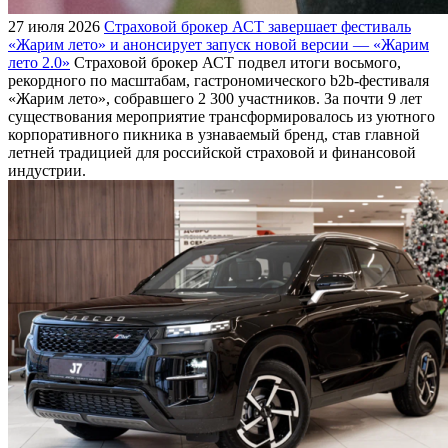
27 июля 2026
Страховой брокер АСТ завершает фестиваль
«Жарим лето» и анонсирует запуск новой версии — «Жарим
лето 2.0»
Страховой брокер АСТ подвел итоги восьмого,
рекордного по масштабам, гастрономического b2b-фестиваля
«Жарим лето», собравшего 2 300 участников. За почти 9 лет
существования мероприятие трансформировалось из уютного
корпоративного пикника в узнаваемый бренд, став главной
летней традицией для российской страховой и финансовой
индустрии.