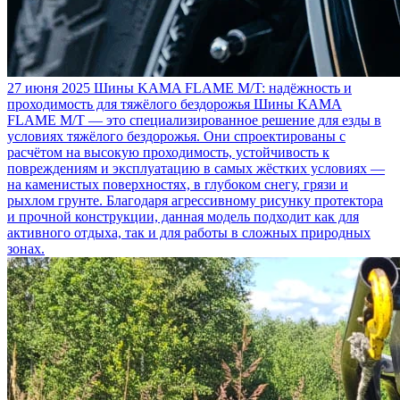
27 июня 2025
Шины KAMA FLAME M/T: надёжность и
проходимость для тяжёлого бездорожья
Шины KAMA
FLAME M/T — это специализированное решение для езды в
условиях тяжёлого бездорожья. Они спроектированы с
расчётом на высокую проходимость, устойчивость к
повреждениям и эксплуатацию в самых жёстких условиях —
на каменистых поверхностях, в глубоком снегу, грязи и
рыхлом грунте. Благодаря агрессивному рисунку протектора
и прочной конструкции, данная модель подходит как для
активного отдыха, так и для работы в сложных природных
зонах.