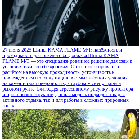
27 июня 2025
Шины KAMA FLAME M/T: надёжность и
проходимость для тяжёлого бездорожья
Шины KAMA
FLAME M/T — это специализированное решение для езды в
условиях тяжёлого бездорожья. Они спроектированы с
расчётом на высокую проходимость, устойчивость к
повреждениям и эксплуатацию в самых жёстких условиях —
на каменистых поверхностях, в глубоком снегу, грязи и
рыхлом грунте. Благодаря агрессивному рисунку протектора
и прочной конструкции, данная модель подходит как для
активного отдыха, так и для работы в сложных природных
зонах.