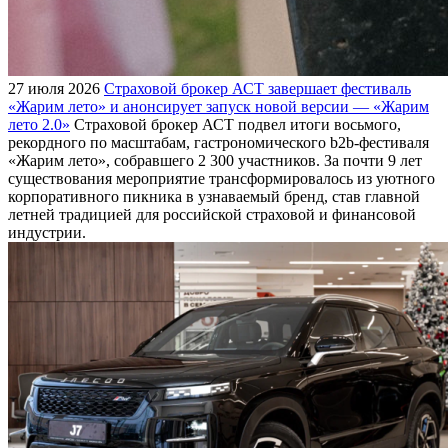
27 июля 2026
Страховой брокер АСТ завершает фестиваль
«Жарим лето» и анонсирует запуск новой версии — «Жарим
лето 2.0»
Страховой брокер АСТ подвел итоги восьмого,
рекордного по масштабам, гастрономического b2b-фестиваля
«Жарим лето», собравшего 2 300 участников. За почти 9 лет
существования мероприятие трансформировалось из уютного
корпоративного пикника в узнаваемый бренд, став главной
летней традицией для российской страховой и финансовой
индустрии.