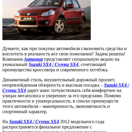
Думаете, как при покупке автомобиля сэкономить средства и
воплотить в реальность все свои пожелания? Задача решена!
Компания
Автомир
представляет специальную акцию на
уникальный
Suzuki SX4 / Сузуки SX4
, сочетающий
преимущества кроссовера и современного хетчбэка.
Динамичный стиль, внушительный дорожный просвет,
непревзойденная обзорность и высокая посадка –
Suzuki SX4 /
Сузуки SX4
дарит шанс почувствовать себя комфортнее на
улицах мегаполиса и увереннее за его пределами. Помимо
практичности и универсальности, в списке преимуществ
этого автомобиля – маневренность, экономичность и
спортивный характер.
На
Suzuki SX4 / Сузуки SX4
2012 модельного года
распространяется финальное предложение с