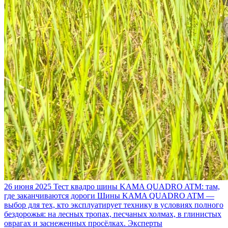
26 июня 2025
Тест квадро шины KAMA QUADRO ATM: там,
где заканчиваются дороги
Шины KAMA QUADRO ATM —
выбор для тех, кто эксплуатирует технику в условиях полного
бездорожья: на лесных тропах, песчаных холмах, в глинистых
оврагах и заснеженных просёлках. Эксперты