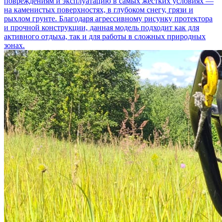
повреждениям и эксплуатацию в самых жёстких условиях —
на каменистых поверхностях, в глубоком снегу, грязи и
рыхлом грунте. Благодаря агрессивному рисунку протектора
и прочной конструкции, данная модель подходит как для
активного отдыха, так и для работы в сложных природных
зонах.