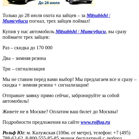
Только до 28 июля охота на зайцев – за
Mitsubishi
/
Митсубиси
погнал, трех зайцев поймал!
Купив у нас автомобиль
Mitsubishi
/
Митсубиси
, вы сразу
поймаете трех зайцев:
Раз – скидка до 170 000
Два – зимняя резина
Три – сигнализация
Мы не ставим перед вами выбор! Мы предлагаем все и сразу –
скидка + зимняя резина + сигнализация!
Отправьте заявку прямо сейчас, забронируйте за собой
автомобиль!
Живете не в Москве? Оплатим ваш билет до Москвы!
Подробности предложения на сайте
www.rolfug.ru
Рольф Юг
: м. Калужская (100м. от метро), телефон: +7 (495)
788-62-62, 8-800-555-85-85 звонок бесплатный с любого