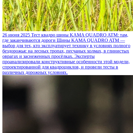
26 июня 2025
Тест квадро шины KAMA QUADRO ATM: там,
где заканчиваются дороги
Шины KAMA QUADRO ATM —
выбор для тех, кто эксплуатирует технику в условиях полного
бездорожья: на лесных тропах, песчаных холмах, в глинистых
оврагах и заснеженных просёлках. Эксперты
проанализировали конструктивные особенности этой модели,
спроектированной для квадроциклов, и провели тесты в
различных дорожных условиях.