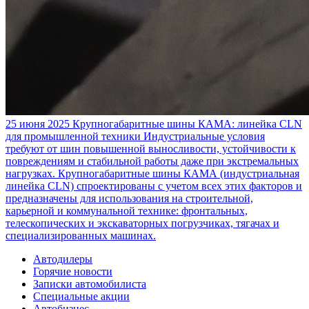
25 июня 2025
Крупногабаритные шины КАМА: линейка CLN
для промышленной техники
Индустриальные условия
требуют от шин повышенной выносливости, устойчивости к
повреждениям и стабильной работы даже при экстремальных
нагрузках. Крупногабаритные шины КАМА (индустриальная
линейка CLN) спроектированы с учетом всех этих факторов и
предназначены для использования на строительной,
карьерной и коммунальной технике: фронтальных,
телескопических и экскаваторных погрузчиках, тягачах и
специализированных машинах.
Автодилеры
Горячие новости
Записки автомобилиста
Специальные акции
Автобизнес