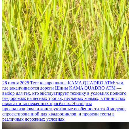
26 июня 2025
Тест квадро шины KAMA QUADRO ATM: там,
где заканчиваются дороги
Шины KAMA QUADRO ATM —
выбор для тех, кто эксплуатирует технику в условиях полного
бездорожья: на лесных тропах, песчаных холмах, в глинистых
оврагах и заснеженных просёлках. Эксперты
проанализировали конструктивные особенности этой модели,
спроектированной для квадроциклов, и провели тесты в
различных дорожных условиях.