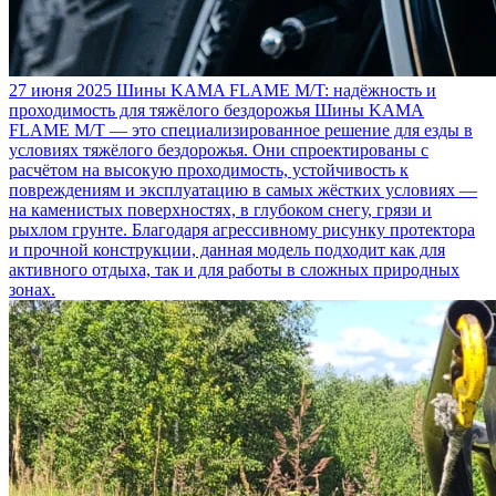
27 июня 2025
Шины KAMA FLAME M/T: надёжность и
проходимость для тяжёлого бездорожья
Шины KAMA
FLAME M/T — это специализированное решение для езды в
условиях тяжёлого бездорожья. Они спроектированы с
расчётом на высокую проходимость, устойчивость к
повреждениям и эксплуатацию в самых жёстких условиях —
на каменистых поверхностях, в глубоком снегу, грязи и
рыхлом грунте. Благодаря агрессивному рисунку протектора
и прочной конструкции, данная модель подходит как для
активного отдыха, так и для работы в сложных природных
зонах.