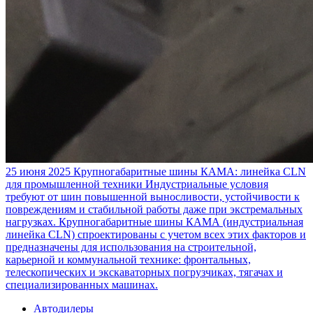
25 июня 2025
Крупногабаритные шины КАМА: линейка CLN
для промышленной техники
Индустриальные условия
требуют от шин повышенной выносливости, устойчивости к
повреждениям и стабильной работы даже при экстремальных
нагрузках. Крупногабаритные шины КАМА (индустриальная
линейка CLN) спроектированы с учетом всех этих факторов и
предназначены для использования на строительной,
карьерной и коммунальной технике: фронтальных,
телескопических и экскаваторных погрузчиках, тягачах и
специализированных машинах.
Автодилеры