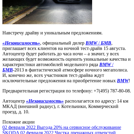
Навстречу драйву и уникальным предложениям.
«Независимость»
, официальный дилер
BMW
/
БМВ
,
приглашает всех клиентов на ночной тест-драйв 15 августа.
Автоцентр будет работать до часа ночи – а значит, у всех
желающих будет возможность оценить уникальные качества и
характеристики автомобилей модельного ряда
BMW
/
БМВ
-2013 в фантастической атмосфере ночного мегаполиса.
И, конечно же, всех участников тест-драйва ждут
исключительные предложения на приобретение новых
BMW
!
Предварительная регистрация по телефону: +7(495) 787-80-08.
Автоцентр
«Независимость»
располагается по адресу: 14 км
МКАД (внешний радиус), г. Котельники, Коммерческий
проезд, д. 10.
Похожие акции
02 февраля 2022
Выгода 20% на сервисное обслуживание
ŠKODA
02 февраля 2022
Чистка дренажных отверстий