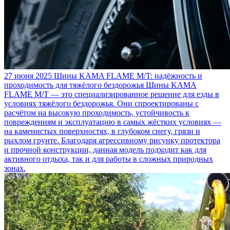
27 июня 2025
Шины KAMA FLAME M/T: надёжность и
проходимость для тяжёлого бездорожья
Шины KAMA
FLAME M/T — это специализированное решение для езды в
условиях тяжёлого бездорожья. Они спроектированы с
расчётом на высокую проходимость, устойчивость к
повреждениям и эксплуатацию в самых жёстких условиях —
на каменистых поверхностях, в глубоком снегу, грязи и
рыхлом грунте. Благодаря агрессивному рисунку протектора
и прочной конструкции, данная модель подходит как для
активного отдыха, так и для работы в сложных природных
зонах.