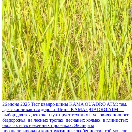
26 июня 2025
Тест квадро шины KAMA QUADRO ATM: там,
где заканчиваются дороги
Шины KAMA QUADRO ATM —
выбор для тех, кто эксплуатирует технику в условиях полного
бездорожья: на лесных тропах, песчаных холмах, в глинистых
оврагах и заснеженных просёлках. Эксперты
проанализировали конструктивные особенности этой модели,