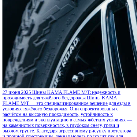
27 июня 2025
Шины KAMA FLAME M/T: надёжность и
проходимость для тяжёлого бездорожья
Шины KAMA
FLAME M/T — это специализированное решение для езды в
условиях тяжёлого бездорожья. Они спроектированы с
расчётом на высокую проходимость, устойчивость к
повреждениям и эксплуатацию в самых жёстких условиях —
на каменистых поверхностях, в глубоком снегу, грязи и
рыхлом грунте. Благодаря агрессивному рисунку протектора
и прочной конструкции, данная модель подходит как для