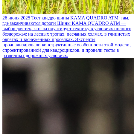
26 июня 2025
Тест квадро шины KAMA QUADRO ATM: там,
где заканчиваются дороги
Шины KAMA QUADRO ATM —
выбор для тех, кто эксплуатирует технику в условиях полного
бездорожья: на лесных тропах, песчаных холмах, в глинистых
оврагах и заснеженных просёлках. Эксперты
проанализировали конструктивные особенности этой модели,
спроектированной для квадроциклов, и провели тесты в
различных дорожных условиях.