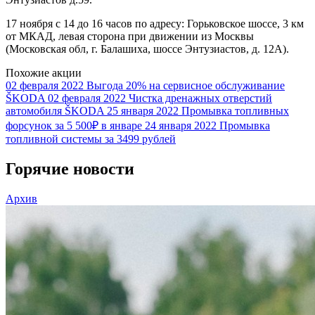
17 ноября c 14 до 16 часов по адресу: Горьковское шоссе, 3 км
от МКАД, левая сторона при движении из Москвы
(Московская обл, г. Балашиха, шоссе Энтузиастов, д. 12А).
Похожие акции
02 февраля 2022
Выгода 20% на сервисное обслуживание
ŠKODA
02 февраля 2022
Чистка дренажных отверстий
автомобиля ŠKODA
25 января 2022
Промывка топливных
форсунок за 5 500₽ в январе
24 января 2022
Промывка
топливной системы за 3499 рублей
Горячие новости
Архив