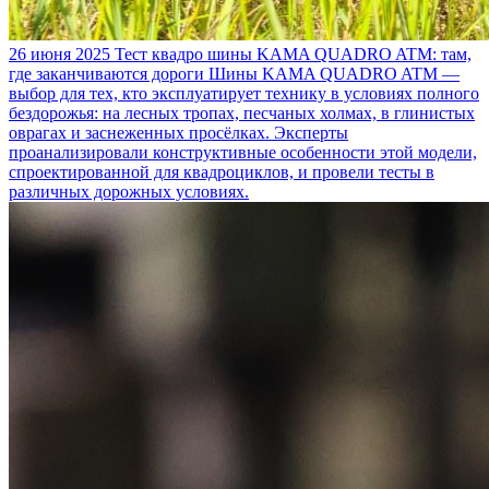
26 июня 2025
Тест квадро шины KAMA QUADRO ATM: там,
где заканчиваются дороги
Шины KAMA QUADRO ATM —
выбор для тех, кто эксплуатирует технику в условиях полного
бездорожья: на лесных тропах, песчаных холмах, в глинистых
оврагах и заснеженных просёлках. Эксперты
проанализировали конструктивные особенности этой модели,
спроектированной для квадроциклов, и провели тесты в
различных дорожных условиях.