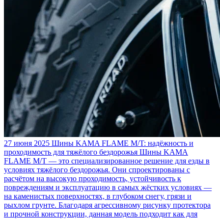
27 июня 2025
Шины KAMA FLAME M/T: надёжность и
проходимость для тяжёлого бездорожья
Шины KAMA
FLAME M/T — это специализированное решение для езды в
условиях тяжёлого бездорожья. Они спроектированы с
расчётом на высокую проходимость, устойчивость к
повреждениям и эксплуатацию в самых жёстких условиях —
на каменистых поверхностях, в глубоком снегу, грязи и
рыхлом грунте. Благодаря агрессивному рисунку протектора
и прочной конструкции, данная модель подходит как для