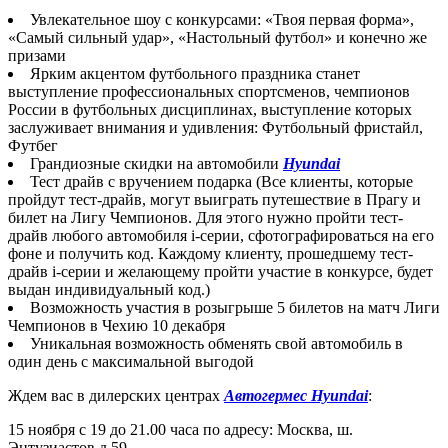
Увлекательное шоу с конкурсами: «Твоя первая форма»,
«Самый сильный удар», «Настольный футбол» и конечно же
призами
Ярким акцентом футбольного праздника станет
выступление профессиональных спортсменов, чемпионов
России в футбольных дисциплинах, выступление которых
заслуживает внимания и удивления: Футбольный фристайл,
Футбег
Грандиозные скидки на автомобили
Hyundai
Тест драйв с вручением подарка (Все клиенты, которые
пройдут тест-драйв, могут выиграть путешествие в Прагу и
билет на Лигу Чемпионов. Для этого нужно пройти тест-
драйв любого автомобиля i-серии, сфотографироваться на его
фоне и получить код. Каждому клиенту, прошедшему тест-
драйв i-серии и желающему пройти участие в конкурсе, будет
выдан индивидуальный код.)
Возможность участия в розыгрыше 5 билетов на матч Лиги
Чемпионов в Чехию 10 декабря
Уникальная возможность обменять свой автомобиль в
один день с максимальной выгодой
Ждем вас в дилерских центрах
Автогермес Hyundai
:
15 ноября с 19 до 21.00 часа по адресу: Москва, ш.
Энтузиастов д.59.