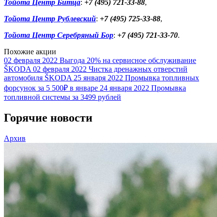
Тойота Центр Битца
:
+7 (495) 721-33-88
,
Тойота Центр Рублевский
:
+7 (495) 725-33-88
,
Тойота Центр Серебряный Бор
:
+7 (495) 721-33-70
.
Похожие акции
02 февраля 2022
Выгода 20% на сервисное обслуживание
ŠKODA
02 февраля 2022
Чистка дренажных отверстий
автомобиля ŠKODA
25 января 2022
Промывка топливных
форсунок за 5 500₽ в январе
24 января 2022
Промывка
топливной системы за 3499 рублей
Горячие новости
Архив