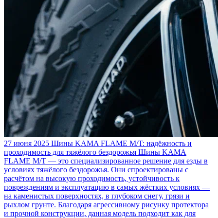
27 июня 2025
Шины KAMA FLAME M/T: надёжность и
проходимость для тяжёлого бездорожья
Шины KAMA
FLAME M/T — это специализированное решение для езды в
условиях тяжёлого бездорожья. Они спроектированы с
расчётом на высокую проходимость, устойчивость к
повреждениям и эксплуатацию в самых жёстких условиях —
на каменистых поверхностях, в глубоком снегу, грязи и
рыхлом грунте. Благодаря агрессивному рисунку протектора
и прочной конструкции, данная модель подходит как для