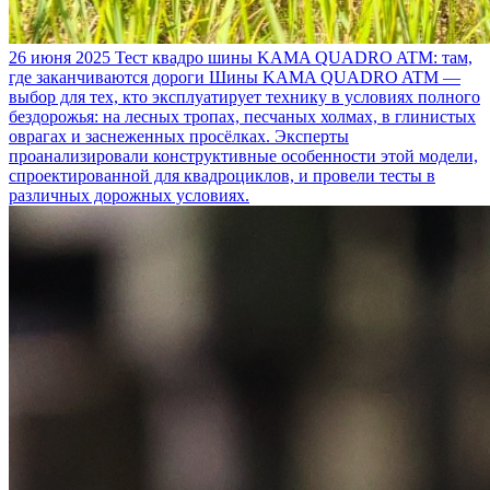
26 июня 2025
Тест квадро шины KAMA QUADRO ATM: там,
где заканчиваются дороги
Шины KAMA QUADRO ATM —
выбор для тех, кто эксплуатирует технику в условиях полного
бездорожья: на лесных тропах, песчаных холмах, в глинистых
оврагах и заснеженных просёлках. Эксперты
проанализировали конструктивные особенности этой модели,
спроектированной для квадроциклов, и провели тесты в
различных дорожных условиях.