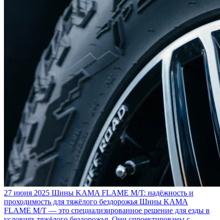
27 июня 2025
Шины KAMA FLAME M/T: надёжность и
проходимость для тяжёлого бездорожья
Шины KAMA
FLAME M/T — это специализированное решение для езды в
условиях тяжёлого бездорожья. Они спроектированы с