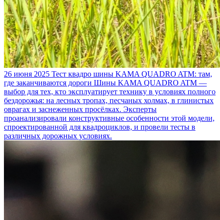
26 июня 2025
Тест квадро шины KAMA QUADRO ATM: там,
где заканчиваются дороги
Шины KAMA QUADRO ATM —
выбор для тех, кто эксплуатирует технику в условиях полного
бездорожья: на лесных тропах, песчаных холмах, в глинистых
оврагах и заснеженных просёлках. Эксперты
проанализировали конструктивные особенности этой модели,
спроектированной для квадроциклов, и провели тесты в
различных дорожных условиях.