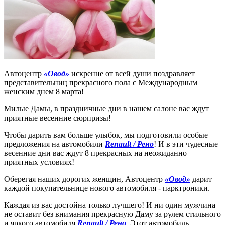
Автоцентр
«Овод»
искренне от всей души поздравляет
представительниц прекрасного пола с Международным
женским днем 8 марта!
Милые Дамы, в праздничные дни в нашем салоне вас ждут
приятные весенние сюрпризы!
Чтобы дарить вам больше улыбок, мы подготовили особые
предложения на автомобили
Renault / Рено
! И в эти чудесные
весенние дни вас ждут 8 прекрасных на неожиданно
приятных условиях!
Оберегая наших дорогих женщин, Автоцентр
«Овод»
дарит
каждой покупательнице нового автомобиля - парктроники.
Каждая из вас достойна только лучшего! И ни один мужчина
не оставит без внимания прекрасную Даму за рулем стильного
и яркого автомобиля
Renault / Рено
. Этот автомобиль