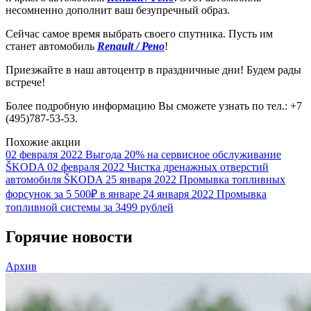
несомненно дополнит ваш безупречный образ.
Сейчас самое время выбрать своего спутника. Пусть им
станет автомобиль
Renault / Рено
!
Приезжайте в наш автоцентр в праздничные дни! Будем рады
встрече!
Более подробную информацию Вы сможете узнать по тел.: +7
(495)787-53-53.
Похожие акции
02 февраля 2022
Выгода 20% на сервисное обслуживание
ŠKODA
02 февраля 2022
Чистка дренажных отверстий
автомобиля ŠKODA
25 января 2022
Промывка топливных
форсунок за 5 500₽ в январе
24 января 2022
Промывка
топливной системы за 3499 рублей
Горячие новости
Архив