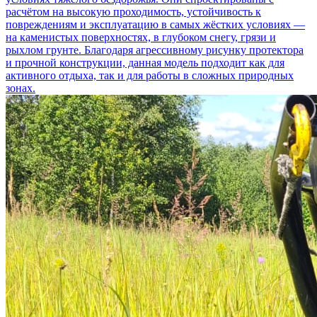
расчётом на высокую проходимость, устойчивость к
повреждениям и эксплуатацию в самых жёстких условиях —
на каменистых поверхностях, в глубоком снегу, грязи и
рыхлом грунте. Благодаря агрессивному рисунку протектора
и прочной конструкции, данная модель подходит как для
активного отдыха, так и для работы в сложных природных
зонах.