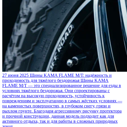
27 июня 2025
Шины KAMA FLAME M/T: надёжность и
проходимость для тяжёлого бездорожья
Шины KAMA
FLAME M/T — это специализированное решение для езды в
условиях тяжёлого бездорожья. Они спроектированы с
расчётом на высокую проходимость, устойчивость к
повреждениям и эксплуатацию в самых жёстких условиях —
на каменистых поверхностях, в глубоком снегу, грязи и
рыхлом грунте. Благодаря агрессивному рисунку протектора
и прочной конструкции, данная модель подходит как для
активного отдыха, так и для работы в сложных природных
зонах.