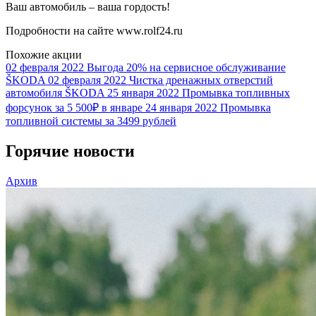
Ваш автомобиль – ваша гордость!
Подробности на сайте www.rolf24.ru
Похожие акции
02 февраля 2022
Выгода 20% на сервисное обслуживание
ŠKODA
02 февраля 2022
Чистка дренажных отверстий
автомобиля ŠKODA
25 января 2022
Промывка топливных
форсунок за 5 500₽ в январе
24 января 2022
Промывка
топливной системы за 3499 рублей
Горячие новости
Архив