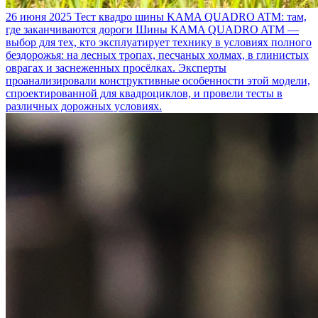
26 июня 2025
Тест квадро шины KAMA QUADRO ATM: там,
где заканчиваются дороги
Шины KAMA QUADRO ATM —
выбор для тех, кто эксплуатирует технику в условиях полного
бездорожья: на лесных тропах, песчаных холмах, в глинистых
оврагах и заснеженных просёлках. Эксперты
проанализировали конструктивные особенности этой модели,
спроектированной для квадроциклов, и провели тесты в
различных дорожных условиях.