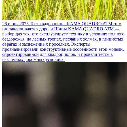
26 июня 2025
Тест квадро шины KAMA QUADRO ATM: там,
где заканчиваются дороги
Шины KAMA QUADRO ATM —
выбор для тех, кто эксплуатирует технику в условиях полного
бездорожья: на лесных тропах, песчаных холмах, в глинистых
оврагах и заснеженных просёлках. Эксперты
проанализировали конструктивные особенности этой модели,
спроектированной для квадроциклов, и провели тесты в
различных дорожных условиях.