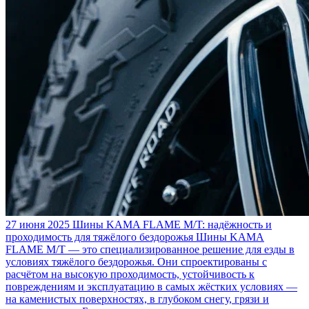
27 июня 2025
Шины KAMA FLAME M/T: надёжность и
проходимость для тяжёлого бездорожья
Шины KAMA
FLAME M/T — это специализированное решение для езды в
условиях тяжёлого бездорожья. Они спроектированы с
расчётом на высокую проходимость, устойчивость к
повреждениям и эксплуатацию в самых жёстких условиях —
на каменистых поверхностях, в глубоком снегу, грязи и