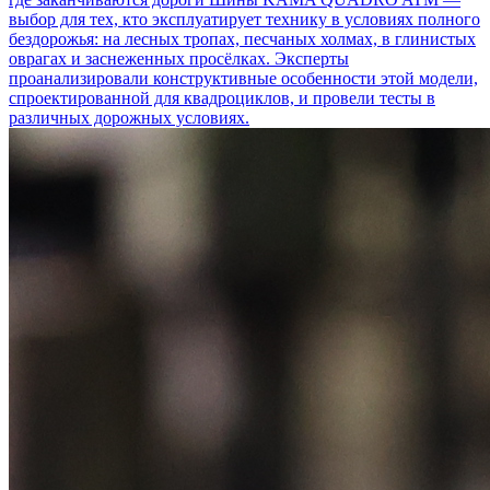
выбор для тех, кто эксплуатирует технику в условиях полного
бездорожья: на лесных тропах, песчаных холмах, в глинистых
оврагах и заснеженных просёлках. Эксперты
проанализировали конструктивные особенности этой модели,
спроектированной для квадроциклов, и провели тесты в
различных дорожных условиях.