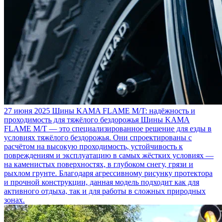
27 июня 2025
Шины KAMA FLAME M/T: надёжность и
проходимость для тяжёлого бездорожья
Шины KAMA
FLAME M/T — это специализированное решение для езды в
условиях тяжёлого бездорожья. Они спроектированы с
расчётом на высокую проходимость, устойчивость к
повреждениям и эксплуатацию в самых жёстких условиях —
на каменистых поверхностях, в глубоком снегу, грязи и
рыхлом грунте. Благодаря агрессивному рисунку протектора
и прочной конструкции, данная модель подходит как для
активного отдыха, так и для работы в сложных природных
зонах.