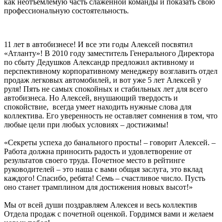
как неотъемлемую часть слаженной команды и показать свою
профессиональную состоятельность.
11 лет в автобизнесе! И все эти годы Алексей посвятил
«Атланту»!
В 2010 году заместитель Генерального Директора
по сбыту Дедушков Александр предложил активному и
перспективному корпоративному менеджеру возглавить отдел
продаж легковых автомобилей, и вот уже 5 лет Алексей у
руля! Пять не самых спокойных и стабильных лет для всего
автобизнеса. Но Алексей, внушающий твердость и
спокойствие, всегда умеет находить нужные слова для
коллектива. Его уверенность не оставляет сомнения в том, что
любые цели при любых условиях – достижимы!
«Секреты успеха до банального просты! – говорит Алексей. –
Работа должна приносить радость и удовлетворение от
результатов своего труда. Почетное место в рейтинге
руководителей – это наша с вами общая заслуга, это вклад
каждого! Спасибо, ребята! Семь – счастливое число. Пусть
оно станет трамплином для достижения новых высот!»
Мы от всей души поздравляем Алексея и весь коллектив
Отдела продаж с почетной оценкой. Гордимся вами и желаем