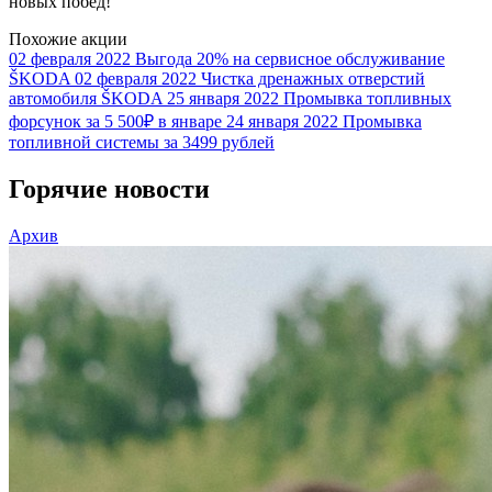
новых побед!
Похожие акции
02 февраля 2022
Выгода 20% на сервисное обслуживание
ŠKODA
02 февраля 2022
Чистка дренажных отверстий
автомобиля ŠKODA
25 января 2022
Промывка топливных
форсунок за 5 500₽ в январе
24 января 2022
Промывка
топливной системы за 3499 рублей
Горячие новости
Архив