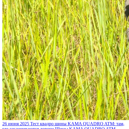
26 июня 2025
Тест квадро шины KAMA QUADRO ATM: там,
где заканчиваются дороги
Шины KAMA QUADRO ATM —