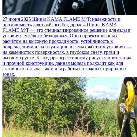
27 июня 2025
Шины KAMA FLAME M/T: надёжность и
проходимость для тяжёлого бездорожья
Шины KAMA
FLAME M/T — это специализированное решение для езды в
условиях тяжёлого бездорожья. Они спроектированы с
расчётом на высокую проходимость, устойчивость к
повреждениям и эксплуатацию в самых жёстких условиях —
на каменистых поверхностях, в глубоком снегу, грязи и
рыхлом грунте. Благодаря агрессивному рисунку протектора
и прочной конструкции, данная модель подходит как для
активного отдыха, так и для работы в сложных природных
зонах.