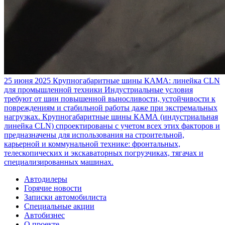
25 июня 2025
Крупногабаритные шины КАМА: линейка CLN
для промышленной техники
Индустриальные условия
требуют от шин повышенной выносливости, устойчивости к
повреждениям и стабильной работы даже при экстремальных
нагрузках. Крупногабаритные шины КАМА (индустриальная
линейка CLN) спроектированы с учетом всех этих факторов и
предназначены для использования на строительной,
карьерной и коммунальной технике: фронтальных,
телескопических и экскаваторных погрузчиках, тягачах и
специализированных машинах.
Автодилеры
Горячие новости
Записки автомобилиста
Специальные акции
Автобизнес
О проекте