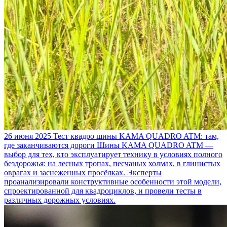
26 июня 2025
Тест квадро шины KAMA QUADRO ATM: там,
где заканчиваются дороги
Шины KAMA QUADRO ATM —
выбор для тех, кто эксплуатирует технику в условиях полного
бездорожья: на лесных тропах, песчаных холмах, в глинистых
оврагах и заснеженных просёлках. Эксперты
проанализировали конструктивные особенности этой модели,
спроектированной для квадроциклов, и провели тесты в
различных дорожных условиях.