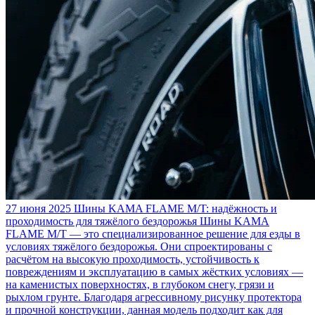
27 июня 2025
Шины KAMA FLAME M/T: надёжность и
проходимость для тяжёлого бездорожья
Шины KAMA
FLAME M/T — это специализированное решение для езды в
условиях тяжёлого бездорожья. Они спроектированы с
расчётом на высокую проходимость, устойчивость к
повреждениям и эксплуатацию в самых жёстких условиях —
на каменистых поверхностях, в глубоком снегу, грязи и
рыхлом грунте. Благодаря агрессивному рисунку протектора
и прочной конструкции, данная модель подходит как для