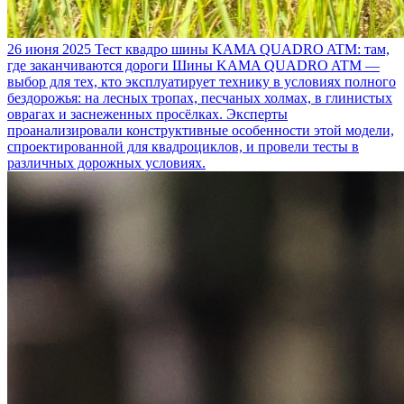
26 июня 2025
Тест квадро шины KAMA QUADRO ATM: там,
где заканчиваются дороги
Шины KAMA QUADRO ATM —
выбор для тех, кто эксплуатирует технику в условиях полного
бездорожья: на лесных тропах, песчаных холмах, в глинистых
оврагах и заснеженных просёлках. Эксперты
проанализировали конструктивные особенности этой модели,
спроектированной для квадроциклов, и провели тесты в
различных дорожных условиях.